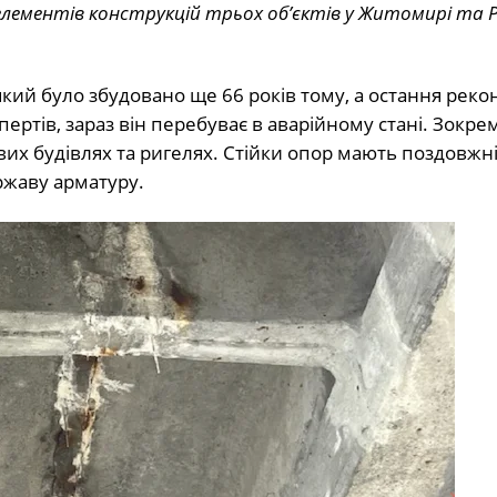
елементів конструкцій трьох об’єктів у Житомирі та 
кий було збудовано ще 66 років тому, а остання реко
ертів, зараз він перебуває в аварійному стані. Зокрем
вих будівлях та ригелях. Стійки опор мають поздовжні
ржаву арматуру.