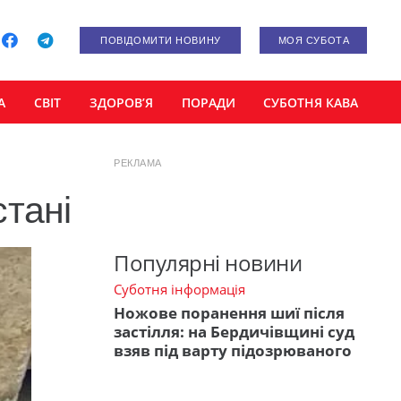
ПОВІДОМИТИ НОВИНУ
МОЯ СУБОТА
А
СВІТ
ЗДОРОВ’Я
ПОРАДИ
СУБОТНЯ КАВА
РЕКЛАМА
тані
Популярні новини
Суботня інформація
Ножове поранення шиї після
застілля: на Бердичівщині суд
взяв під варту підозрюваного