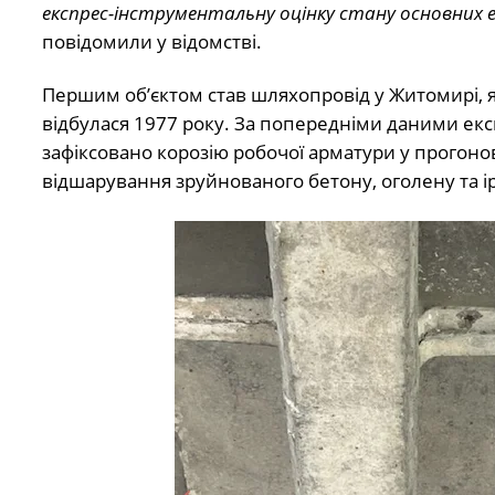
експрес-інструментальну оцінку стану основних 
повідомили у відомстві.
Першим об’єктом став шляхопровід у Житомирі, я
відбулася 1977 року. За попередніми даними експ
зафіксовано корозію робочої арматури у прогоно
відшарування зруйнованого бетону, оголену та і