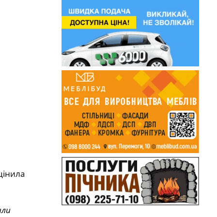
цінила
или