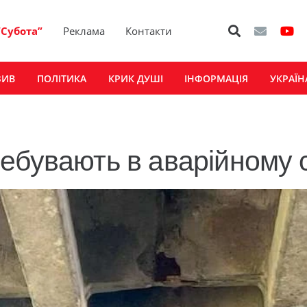
“Субота”
Реклама
Контакти
ЗИВ
ПОЛІТИКА
КРИК ДУШІ
ІНФОРМАЦІЯ
УКРАЇН
ебувають в аварійному с