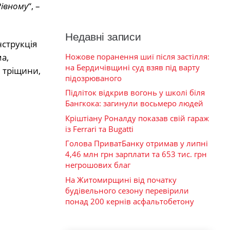
Рівному
“, –
Недавні записи
нструкція
Ножове поранення шиї після застілля:
а,
на Бердичівщині суд взяв під варту
 тріщини,
підозрюваного
Підліток відкрив вогонь у школі біля
Бангкока: загинули восьмеро людей
Кріштіану Роналду показав свій гараж
із Ferrari та Bugatti
Голова ПриватБанку отримав у липні
4,46 млн грн зарплати та 653 тис. грн
негрошових благ
На Житомирщині від початку
будівельного сезону перевірили
понад 200 кернів асфальтобетону