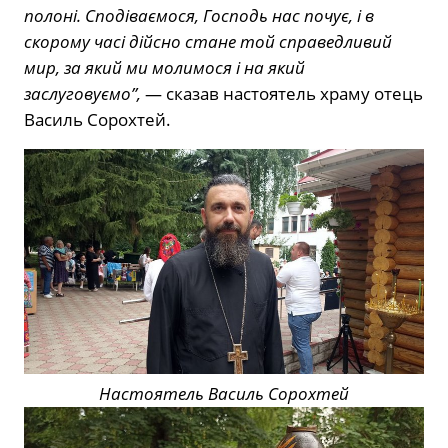
полоні. Сподіваємося, Господь нас почує, і в
скорому часі дійсно стане той справедливий
мир, за який ми молимося і на який
заслуговуємо”,
— сказав настоятель храму отець
Василь Сорохтей.
Настоятель Василь Сорохтей