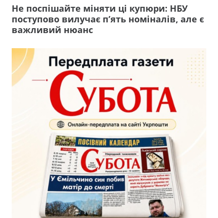
Не поспішайте міняти ці купюри: НБУ
поступово вилучає п’ять номіналів, але є
важливий нюанс