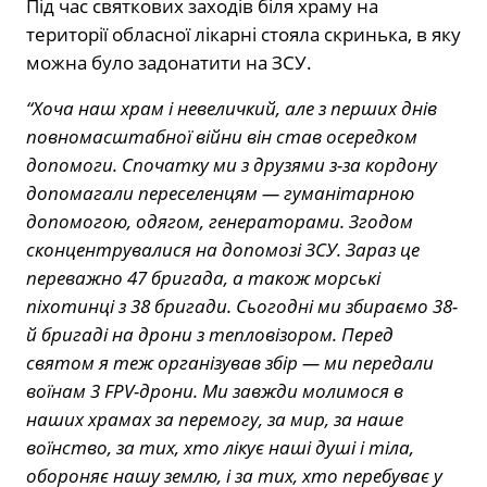
Під час святкових заходів біля храму на
території обласної лікарні стояла скринька, в яку
можна було задонатити на ЗСУ.
“Хоча наш храм і невеличкий, але з перших днів
повномасштабної війни він став осередком
допомоги. Спочатку ми з друзями з-за кордону
допомагали переселенцям — гуманітарною
допомогою, одягом, генераторами. Згодом
сконцентрувалися на допомозі ЗСУ. Зараз це
переважно 47 бригада, а також морські
піхотинці з 38 бригади. Сьогодні ми збираємо 38-
й бригаді на дрони з тепловізором. Перед
святом я теж організував збір — ми передали
воїнам 3 FPV-дрони. Ми завжди молимося в
наших храмах за перемогу, за мир, за наше
воїнство, за тих, хто лікує наші душі і тіла,
обороняє нашу землю, і за тих, хто перебуває у