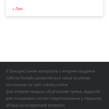
« Лип
© Використання матеріалів з інтернет-видання
Субота Онлайн дозволяється лише за умови
посилання на сайт subota.online
Для інтернет-видань обов’язкове пряме, відкрите
для пошукових систем гіперпосилання у першому
абзаці на конкретний матеріал.