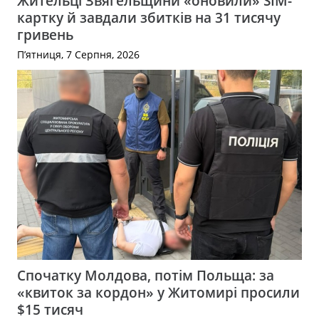
Жительці Звягельщини «оновили» SIM-
картку й завдали збитків на 31 тисячу
гривень
П’ятниця, 7 Серпня, 2026
Спочатку Молдова, потім Польща: за
«квиток за кордон» у Житомирі просили
$15 тисяч