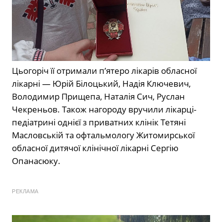
Цьогоріч її отримали п’ятеро лікарів обласної
лікарні — Юрій Білоцький, Надія Ключевич,
Володимир Прищепа, Наталія Сич, Руслан
Чекреньов. Також нагороду вручили лікарці-
педіатрині однієї з приватних клінік Тетяні
Масловській та офтальмологу Житомирської
обласної дитячої клінічної лікарні Сергію
Опанасюку.
РЕКЛАМА