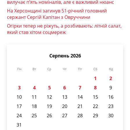
вилучає п’ять номіналів, але є важливий нюанс
На Херсонщині загинув 51-річний головний
сержант Сергій Капітан з Овруччини
Огірки тепер не ріжуть, а розбивають: літній салат,
який став хітом соцмереж
Серпень 2026
Пн
Вт
Ср
Чт
Пт
Сб
Нд
1
2
3
4
5
6
7
8
9
10
11
12
13
14
15
16
17
18
19
20
21
22
23
24
25
26
27
28
29
30
31