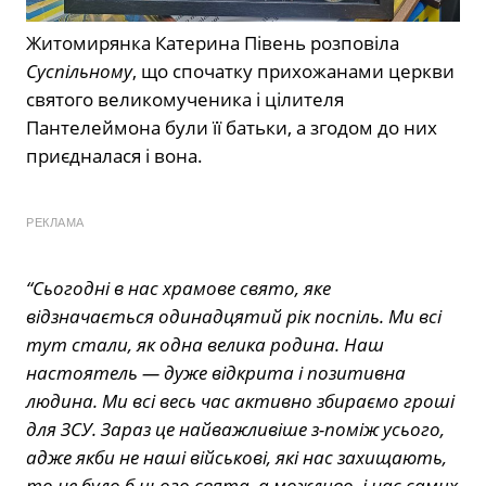
Житомирянка Катерина Півень розповіла
Суспільному
, що спочатку прихожанами церкви
святого великомученика і цілителя
Пантелеймона були її батьки, а згодом до них
приєдналася і вона.
РЕКЛАМА
“Сьогодні в нас храмове свято, яке
відзначається одинадцятий рік поспіль. Ми всі
тут стали, як одна велика родина. Наш
настоятель — дуже відкрита і позитивна
людина. Ми всі весь час активно збираємо гроші
для ЗСУ. Зараз це найважливіше з-поміж усього,
адже якби не наші військові, які нас захищають,
то не було б цього свята, а можливо, і нас самих