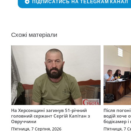
ПІДПИСАТИСЬ НА TELEGRAM КАНАЛ
Схожі матеріали
На Херсонщині загинув 51-річний
Після погон
головний сержант Сергій Капітан з
водій хоче 
Овруччини
бодікамер і
П’ятниця, 7 Серпня, 2026
П’ятниця, 7 С