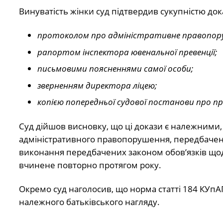
Винуватість жінки суд підтвердив сукупністю дока
протоколом про адміністративне правопор
рапортом інспектора ювенальної превенції;
письмовими поясненнями самої особи;
зверненням директора ліцею;
копією попередньої судової постанови про п
Суд дійшов висновку, що ці докази є належними
адміністративного правопорушення, передбачено
виконання передбачених законом обов’язків щод
вчинене повторно протягом року.
Окремо суд наголосив, що норма статті 184 КУпАП
належного батьківського нагляду.