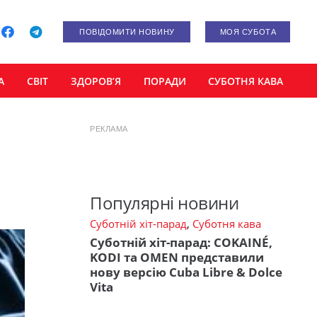
ПОВІДОМИТИ НОВИНУ
МОЯ СУБОТА
А
СВІТ
ЗДОРОВ’Я
ПОРАДИ
СУБОТНЯ КАВА
РЕКЛАМА
Популярні новини
Суботній хіт-парад
,
Суботня кава
Суботній хіт-парад: COKAINÉ,
KODI та OMEN представили
нову версію Cuba Libre & Dolce
Vita