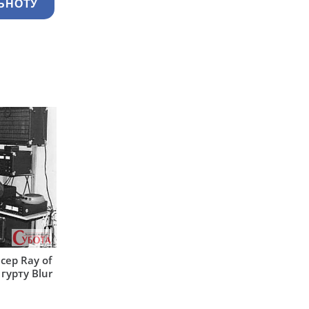
ЬНОТУ
сер Ray of
гурту Blur