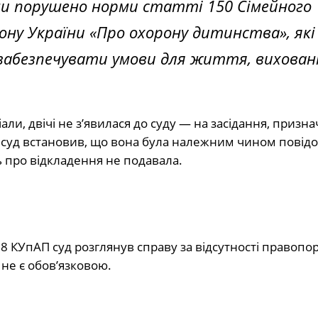
ми порушено норми статті 150 Сімейного
ону України «Про охорону дитинства», які
 забезпечувати умови для життя, вихованн
ли, двічі не з’явилася до суду — на засідання, призна
ас суд встановив, що вона була належним чином повід
нь про відкладення не подавала.
8 КУпАП суд розглянув справу за відсутності правопо
ї не є обов’язковою.