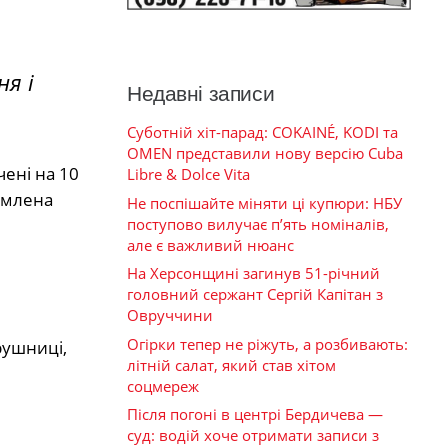
я і
Недавні записи
Суботній хіт-парад: COKAINÉ, KODI та
OMEN представили нову версію Cuba
чені на 10
Libre & Dolce Vita
омлена
Не поспішайте міняти ці купюри: НБУ
поступово вилучає п’ять номіналів,
але є важливий нюанс
На Херсонщині загинув 51-річний
головний сержант Сергій Капітан з
Овруччини
Огірки тепер не ріжуть, а розбивають:
рушниці,
літній салат, який став хітом
соцмереж
Після погоні в центрі Бердичева —
суд: водій хоче отримати записи з