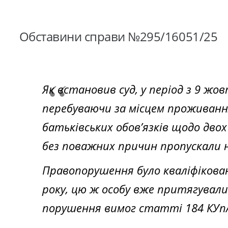
Обставини справи №295/16051/25
Як встановив суд, у період з 9 жо
перебуваючи за місцем проживання
батьківських обов’язків щодо двох
без поважних причин пропускали н
Правопорушення було кваліфіковано
року, цю ж особу вже притягували
порушення вимог статті 184 КУп