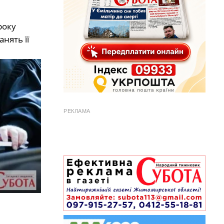
року
нять її
РЕКЛАМА