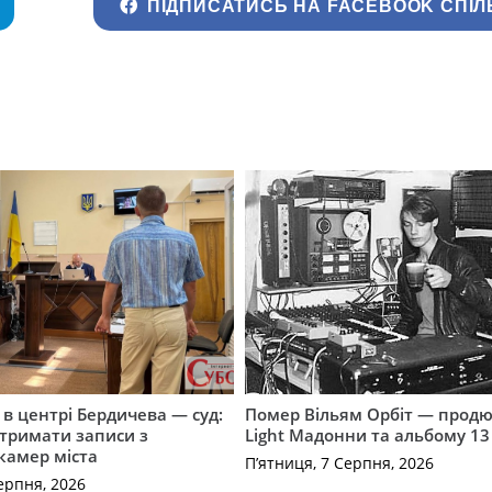
ПІДПИСАТИСЬ НА FACEBOOK СПІЛ
і в центрі Бердичева — суд:
Помер Вільям Орбіт — продю
отримати записи з
Light Мадонни та альбому 13 
 камер міста
П’ятниця, 7 Серпня, 2026
ерпня, 2026