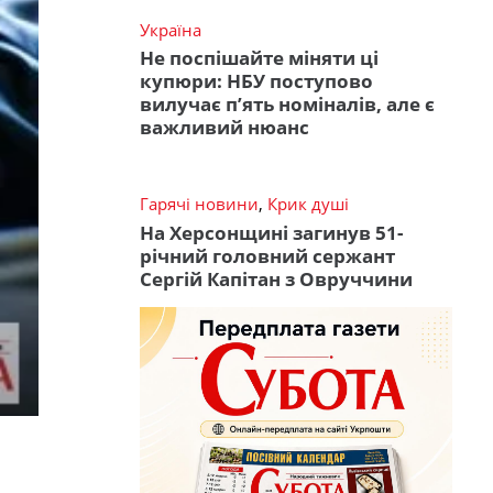
Україна
Не поспішайте міняти ці
купюри: НБУ поступово
вилучає п’ять номіналів, але є
важливий нюанс
Гарячі новини
,
Крик душі
На Херсонщині загинув 51-
річний головний сержант
Сергій Капітан з Овруччини