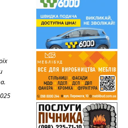
оїх
и
а.
2025