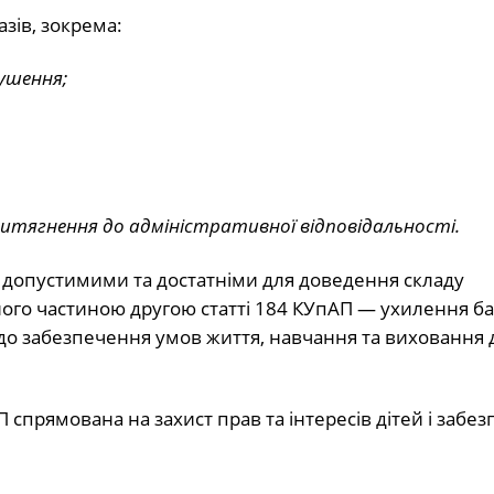
зів, зокрема:
ушення;
ритягнення до адміністративної відповідальності.
, допустимими та достатніми для доведення складу
го частиною другою статті 184 КУпАП — ухилення бат
о забезпечення умов життя, навчання та виховання д
 спрямована на захист прав та інтересів дітей і забе