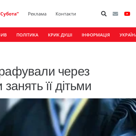
“Субота”
Реклама
Контакти
ЗИВ
ПОЛІТИКА
КРИК ДУШІ
ІНФОРМАЦІЯ
УКРАЇН
трафували через
 занять її дітьми