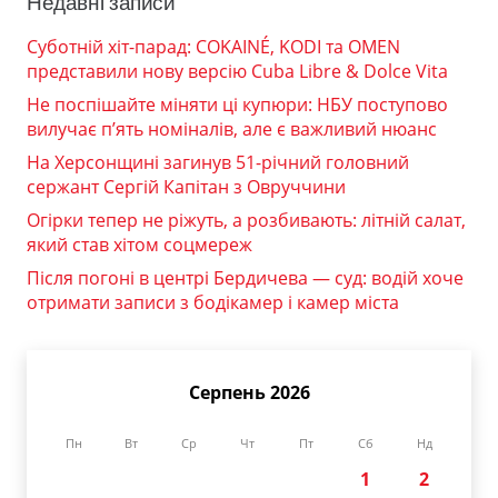
Недавні записи
Суботній хіт-парад: COKAINÉ, KODI та OMEN
представили нову версію Cuba Libre & Dolce Vita
Не поспішайте міняти ці купюри: НБУ поступово
вилучає п’ять номіналів, але є важливий нюанс
На Херсонщині загинув 51-річний головний
сержант Сергій Капітан з Овруччини
Огірки тепер не ріжуть, а розбивають: літній салат,
який став хітом соцмереж
Після погоні в центрі Бердичева — суд: водій хоче
отримати записи з бодікамер і камер міста
Серпень 2026
Пн
Вт
Ср
Чт
Пт
Сб
Нд
1
2