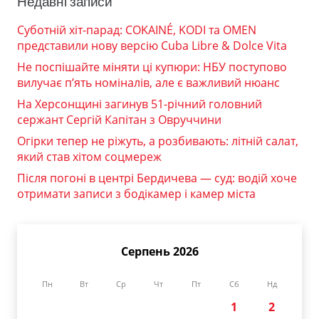
Недавні записи
Суботній хіт-парад: COKAINÉ, KODI та OMEN
представили нову версію Cuba Libre & Dolce Vita
Не поспішайте міняти ці купюри: НБУ поступово
вилучає п’ять номіналів, але є важливий нюанс
На Херсонщині загинув 51-річний головний
сержант Сергій Капітан з Овруччини
Огірки тепер не ріжуть, а розбивають: літній салат,
який став хітом соцмереж
Після погоні в центрі Бердичева — суд: водій хоче
отримати записи з бодікамер і камер міста
Серпень 2026
Пн
Вт
Ср
Чт
Пт
Сб
Нд
1
2