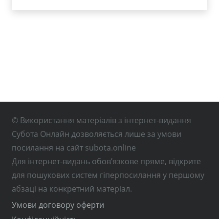
© Використання матеріалів з інтернет-видання
Субота Онлайн дозволяється лише за умови
посилання на сайт subota.online
Для інтернет-видань обов’язкове пряме, відкрите
для пошукових систем гіперпосилання у першому
абзаці на конкретний матеріал.
Умови договору оферти