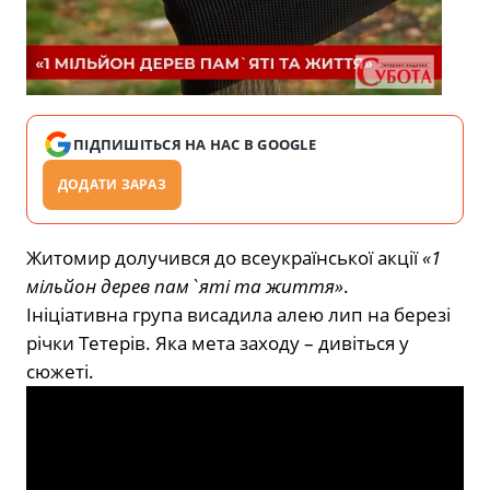
ПІДПИШІТЬСЯ НА НАС В GOOGLE
ДОДАТИ ЗАРАЗ
Житомир долучився до всеукраїнської акції
«1
мільйон дерев пам`яті та життя»
.
Ініціативна група висадила алею лип на березі
річки Тетерів. Яка мета заходу – дивіться у
сюжеті.