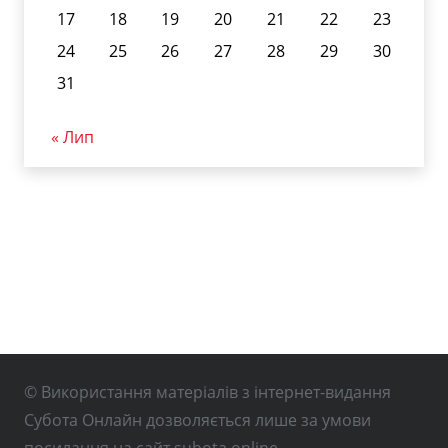
17
18
19
20
21
22
23
24
25
26
27
28
29
30
31
« Лип
© Використання матеріалів з інтернет-видання
Субота Онлайн дозволяється лише за умови
посилання на сайт subota.online