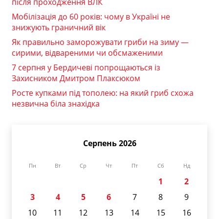
після проходження ВЛК
Мобілізація до 60 років: чому в Україні не
знижують граничний вік
Як правильно заморожувати гриби на зиму —
сирими, відвареними чи обсмаженими
7 серпня у Бердичеві попрощаються із
Захисником Дмитром Плаксюком
Росте купками під тополею: на який гриб схожа
незвична біла знахідка
Серпень 2026
Пн
Вт
Ср
Чт
Пт
Сб
Нд
1
2
3
4
5
6
7
8
9
10
11
12
13
14
15
16