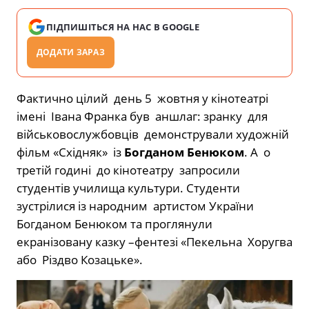
ПІДПИШІТЬСЯ НА НАС В GOOGLE
ДОДАТИ ЗАРАЗ
Фактично цілий день 5 жовтня у кінотеатрі
імені Івана Франка був аншлаг: зранку для
військовослужбовців демонстрували художній
фільм «Східняк» із
Богданом Бенюком
. А о
третій годині до кінотеатру запросили
студентів училища культури. Студенти
зустрілися із народним артистом України
Богданом Бенюком та проглянули
екранізовану казку –фентезі «Пекельна Хоругва
або Різдво Козацьке».