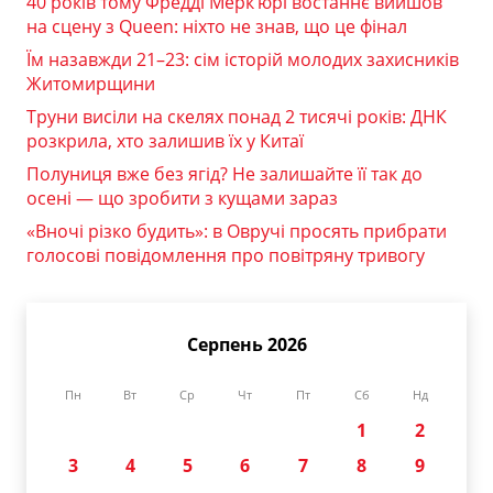
40 років тому Фредді Мерк’юрі востаннє вийшов
на сцену з Queen: ніхто не знав, що це фінал
Їм назавжди 21–23: сім історій молодих захисників
Житомирщини
Труни висіли на скелях понад 2 тисячі років: ДНК
розкрила, хто залишив їх у Китаї
Полуниця вже без ягід? Не залишайте її так до
осені — що зробити з кущами зараз
«Вночі різко будить»: в Овручі просять прибрати
голосові повідомлення про повітряну тривогу
Серпень 2026
Пн
Вт
Ср
Чт
Пт
Сб
Нд
1
2
3
4
5
6
7
8
9