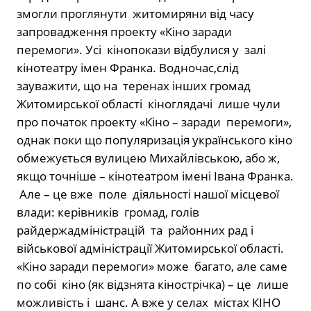
змогли проглянути житомиряни від часу
запровадження проекту «Кіно заради
перемоги». Усі кінопокази відбулися у залі
кінотеатру імен Франка. Водночас,слід
зауважити, що на теренах інших громад
Житомирської області кіноглядачі лише чули
про початок проекту «Кіно – заради перемоги»,
однак поки що популяризація українського кіно
обмежується вулицею Михайлівською, або ж,
якщо точніше – кінотеатром імені Івана Франка.
Але – це вже поле діяльності нашої місцевої
влади: керівників громад, голів
райдержадміністрацій та районних рад і
військової адміністрації Житомирської області.
«Кіно заради перемоги» може багато, але саме
по собі кіно (як відзнята кінострічка) – це лише
можливість і шанс. А вже у селах містах КІНО