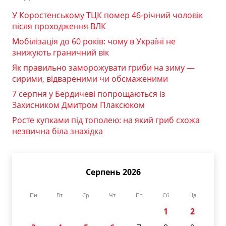
У Коростенському ТЦК помер 46-річний чоловік
після проходження ВЛК
Мобілізація до 60 років: чому в Україні не
знижують граничний вік
Як правильно заморожувати гриби на зиму —
сирими, відвареними чи обсмаженими
7 серпня у Бердичеві попрощаються із
Захисником Дмитром Плаксюком
Росте купками під тополею: на який гриб схожа
незвична біла знахідка
Серпень 2026
Пн
Вт
Ср
Чт
Пт
Сб
Нд
1
2