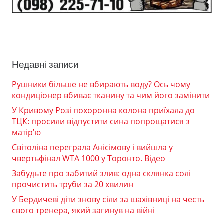
Недавні записи
Рушники більше не вбирають воду? Ось чому
кондиціонер вбиває тканину та чим його замінити
У Кривому Розі похоронна колона приїхала до
ТЦК: просили відпустити сина попрощатися з
матір’ю
Світоліна переграла Анісімову і вийшла у
чвертьфінал WTA 1000 у Торонто. Відео
Забудьте про забитий злив: одна склянка солі
прочистить труби за 20 хвилин
У Бердичеві діти знову сіли за шахівниці на честь
свого тренера, який загинув на війні