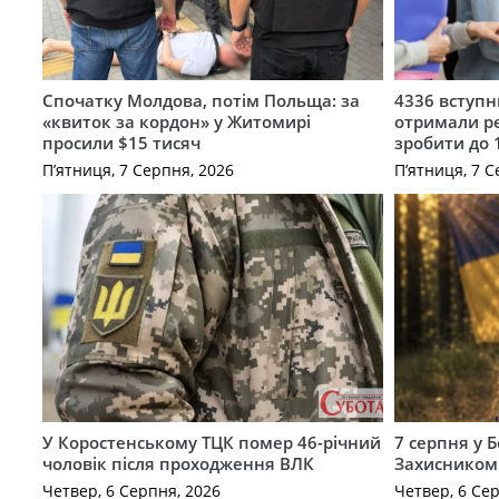
Спочатку Молдова, потім Польща: за
4336 вступ
«квиток за кордон» у Житомирі
отримали ре
просили $15 тисяч
зробити до 
П’ятниця, 7 Серпня, 2026
П’ятниця, 7 С
У Коростенському ТЦК помер 46-річний
7 серпня у 
чоловік після проходження ВЛК
Захисником
Четвер, 6 Серпня, 2026
Четвер, 6 Се