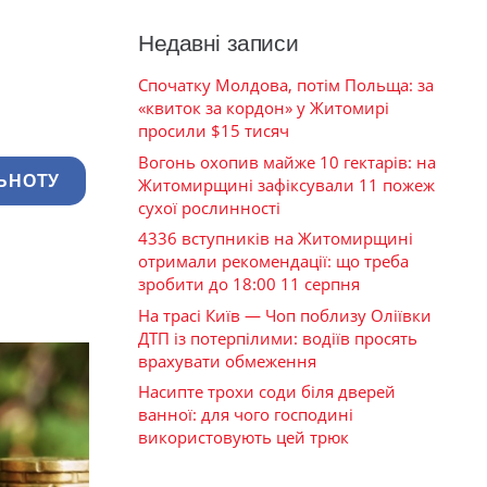
Недавні записи
Спочатку Молдова, потім Польща: за
«квиток за кордон» у Житомирі
просили $15 тисяч
Вогонь охопив майже 10 гектарів: на
ЬНОТУ
Житомирщині зафіксували 11 пожеж
сухої рослинності
4336 вступників на Житомирщині
отримали рекомендації: що треба
зробити до 18:00 11 серпня
На трасі Київ — Чоп поблизу Оліївки
ДТП із потерпілими: водіїв просять
врахувати обмеження
Насипте трохи соди біля дверей
ванної: для чого господині
використовують цей трюк