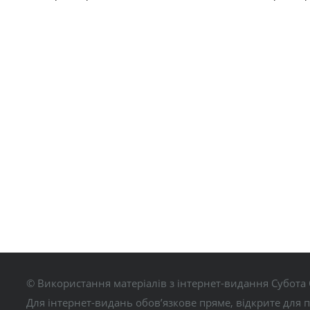
© Використання матеріалів з інтернет-видання Субота 
Для інтернет-видань обов’язкове пряме, відкрите для 