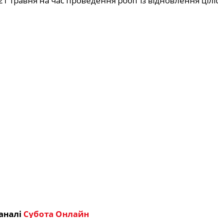
 21 травня на час проведення робіт із відновлення цілі
аналі
Субота Онлайн