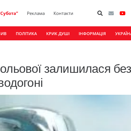
“Субота”
Реклама
Контакти
ЗИВ
ПОЛІТИКА
КРИК ДУШІ
ІНФОРМАЦІЯ
УКРАЇН
ольової залишилася бе
водогоні