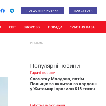
ПОВІДОМИТИ НОВИНУ
МОЯ СУБОТА
А
СВІТ
ЗДОРОВ’Я
ПОРАДИ
СУБОТНЯ КАВА
РЕКЛАМА
з
Популярні новини
Гарячі новини
Спочатку Молдова, потім
Польща: за «квиток за кордон»
у Житомирі просили $15 тисяч
Суботня інформація