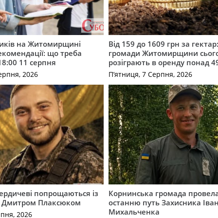
ників на Житомирщині
Від 159 до 1609 грн за гектар:
комендації: що треба
громади Житомирщини сьог
18:00 11 серпня
розіграють в оренду понад 4
ерпня, 2026
П’ятниця, 7 Серпня, 2026
Бердичеві попрощаються із
Корнинська громада провела
 Дмитром Плаксюком
останню путь Захисника Іва
Михальченка
рпня, 2026