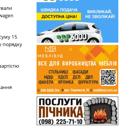
ували
swagen
суму 15
у порядку
вартістю
вання