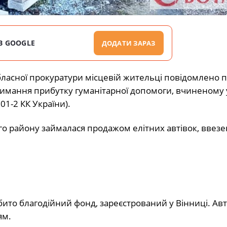
В GOOGLE
ДОДАТИ ЗАРАЗ
ласної прокуратури місцевій жительці повідомлено 
римання прибутку гуманітарної допомоги, вчиненому 
201-2 КК України).
о району займалася продажом елітних автівок, ввезен
ито благодійний фонд, зареєстрований у Вінниці. Ав
ям.