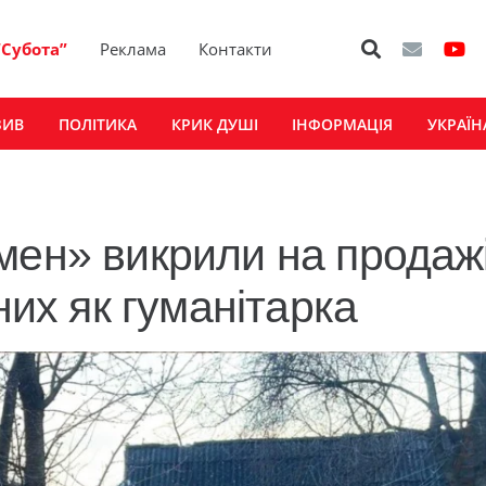
“Субота”
Реклама
Контакти
ЗИВ
ПОЛІТИКА
КРИК ДУШІ
ІНФОРМАЦІЯ
УКРАЇН
мен» викрили на продаж
них як гуманітарка