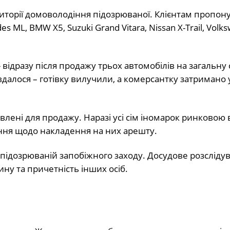
иторії домоволодіння підозрюваної. Клієнтам пропон
 ML, BMW X5, Suzuki Grand Vitara, Nissan X-Trail, Volk
відразу після продажу трьох автомобілів на загальну 
 вдалося – готівку вилучили, а комерсантку затримано 
влені для продажу. Наразі усі сім іномарок ринковою 
ання щодо накладення на них арешту.
підозрюваній запобіжного заходу. Досудове розсліду
ну та причетність інших осіб.