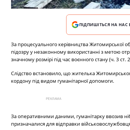
ПІДПИШІТЬСЯ НА НАС 
За процесуального керівництва Житомирської об
підозру у незаконному використанні з метою от
значному розмірі під час воєнного стану (ч. 3 ст. 
Слідство встановило, що жителька Житомирськог
кордону під видом гуманітарної допомоги.
РЕКЛАМА
За оперативними даними, гуманітарку ввозив ніб
призначалися для відправки військовослужбовц