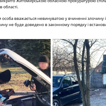
викрито Житомирською обласною прокуратурою спіль
в області.
їни особа вважається невинуватою у вчиненні злочину 
вину не буде доведено в законному порядку і встано