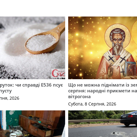
руток: чи справді Е536 псує
Що не можна піднімати із зе
пусту
серпня: народні прикмети н
вітрогона
пня, 2026
Субота, 8 Серпня, 2026