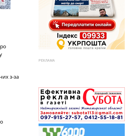
про
у
РЕКЛАМА
их з-за
то