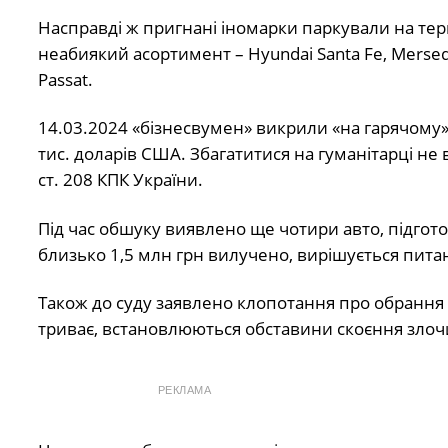
Насправді ж пригнані іномарки паркували на тер
неабиякий асортимент – Hyundai Santa Fe, Mersedes
Passat.
14.03.2024 «бізнесвумен» викрили «на гарячому» 
тис. доларів США. Збагатитися на гуманітарці не
ст. 208 КПК України.
Під час обшуку виявлено ще чотири авто, підгото
близько 1,5 млн грн вилучено, вирішується пит
Також до суду заявлено клопотання про обрання 
триває, встановлюються обставини скоєння злочи
РЕКЛАМА