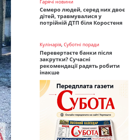
Гарячі новини
Семеро людей, серед них двоє
дітей, травмувалися у
потрійній ДТП біля Коростеня
Кулінарія
,
Суботні поради
Перевертаєте банки після
закрутки? Сучасні
рекомендації радять робити
інакше