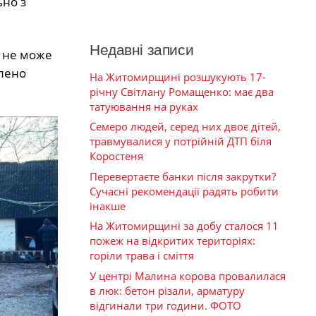
но з
Недавні записи
і не може
влено
На Житомирщині розшукують 17-
річну Світлану Ромащенко: має два
татуювання на руках
Семеро людей, серед них двоє дітей,
травмувалися у потрійній ДТП біля
Коростеня
Перевертаєте банки після закрутки?
Сучасні рекомендації радять робити
інакше
На Житомирщині за добу сталося 11
пожеж на відкритих територіях:
горіли трава і сміття
У центрі Малина корова провалилася
в люк: бетон різали, арматуру
відгинали три години. ФОТО