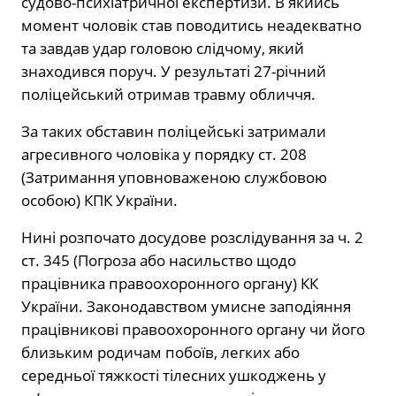
судово-психіатричної експертизи. В якийсь
момент чоловік став поводитись неадекватно
та завдав удар головою слідчому, який
знаходився поруч. У результаті 27-річний
поліцейський отримав травму обличчя.
За таких обставин поліцейські затримали
агресивного чоловіка у порядку ст. 208
(Затримання уповноваженою службовою
особою) КПК України.
Нині розпочато досудове розслідування за ч. 2
ст. 345 (Погроза або насильство щодо
працівника правоохоронного органу) КК
України. Законодавством умисне заподіяння
працівникові правоохоронного органу чи його
близьким родичам побоїв, легких або
середньої тяжкості тілесних ушкоджень у