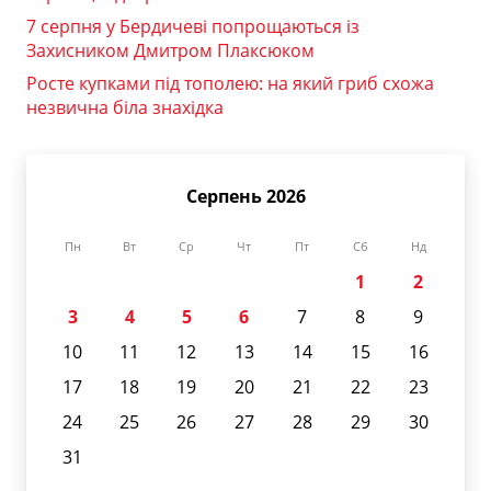
7 серпня у Бердичеві попрощаються із
Захисником Дмитром Плаксюком
Росте купками під тополею: на який гриб схожа
незвична біла знахідка
Серпень 2026
Пн
Вт
Ср
Чт
Пт
Сб
Нд
1
2
3
4
5
6
7
8
9
10
11
12
13
14
15
16
17
18
19
20
21
22
23
24
25
26
27
28
29
30
31