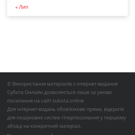
« Лип
© Використання матеріалів з інтернет-видання
Субота Онлайн дозволяється лише за умови
посилання на сайт subota.online
Для інтернет-видань обов’язкове пряме, відкрите
для пошукових систем гіперпосилання у першому
абзаці на конкретний матеріал.