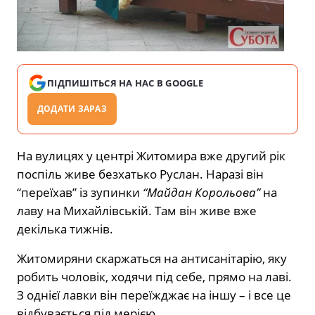
ПІДПИШІТЬСЯ НА НАС В GOOGLE
ДОДАТИ ЗАРАЗ
На вулицях у центрі Житомира вже другий рік
поспіль живе безхатько Руслан. Наразі він
“переїхав” із зупинки
“Майдан Корольова”
на
лаву на Михайлівській. Там він живе вже
декілька тижнів.
Житомиряни скаржаться на антисанітарію, яку
робить чоловік, ходячи під себе, прямо на лаві.
З однієї лавки він переїжджає на іншу – і все це
відбувається під мерією.