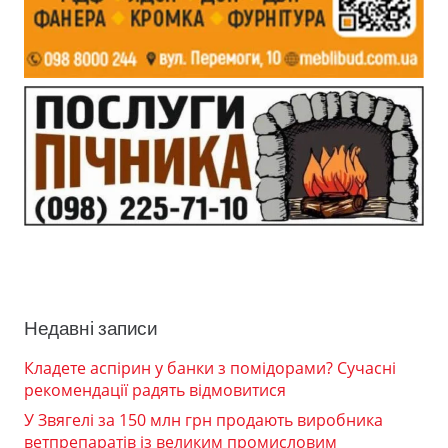
Недавні записи
Кладете аспірин у банки з помідорами? Сучасні
рекомендації радять відмовитися
У Звягелі за 150 млн грн продають виробника
ветпрепаратів із великим промисловим