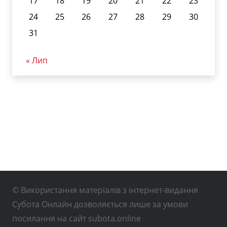
17
18
19
20
21
22
23
24
25
26
27
28
29
30
31
« Лип
© Використання матеріалів з інтернет-видання
Субота Онлайн дозволяється лише за умови
посилання на сайт subota.online