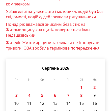
комплексом
У Звягелі зіткнулися авто і мотоцикл: водій був без
свідомості, водійку деблокували рятувальники
Понад рік вважався зниклим безвісти: на
Житомирщину «на щиті» повертається Іван
Недашківський
Жителів Житомирщини закликали не ігнорувати
тривоги: ОВА зробила термінове попередження
Серпень 2026
Пн
Вт
Ср
Чт
Пт
Сб
Нд
1
2
3
4
5
6
7
8
9
10
11
12
13
14
15
16