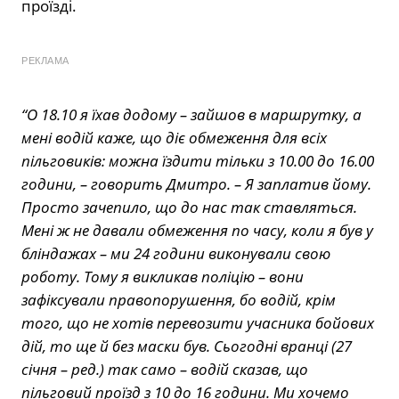
проїзді.
РЕКЛАМА
“О 18.10 я їхав додому – зайшов в маршрутку, а
мені водій каже, що діє обмеження для всіх
пільговиків: можна їздити тільки з 10.00 до 16.00
години, – говорить Дмитро. – Я заплатив йому.
Просто зачепило, що до нас так ставляться.
Мені ж не давали обмеження по часу, коли я був у
бліндажах – ми 24 години виконували свою
роботу. Тому я викликав поліцію – вони
зафіксували правопорушення, бо водій, крім
того, що не хотів перевозити учасника бойових
дій, то ще й без маски був. Сьогодні вранці (27
січня – ред.) так само – водій сказав, що
пільговий проїзд з 10 до 16 години. Ми хочемо