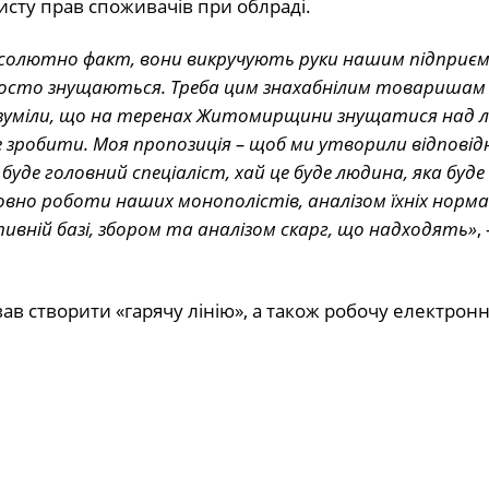
сту прав споживачів при облраді.
солютно факт, вони викручують руки нашим підприєм
осто знущаються. Треба цим знахабнілим товаришам
зрозуміли, що на теренах Житомирщини знущатися над 
це зробити. Моя пропозиція – щоб ми утворили відповід
 буде головний спеціаліст, хай це буде людина, яка буде
овно роботи наших монополістів, аналізом їхніх норм
ивній базі, збором та аналізом скарг, що надходять»
,
в створити «гарячу лінію», а також робочу електронн