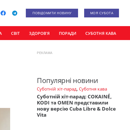
ПОВІДОМИТИ НОВИНУ
МОЯ СУБОТА
А
СВІТ
ЗДОРОВ’Я
ПОРАДИ
СУБОТНЯ КАВА
РЕКЛАМА
Популярні новини
Суботній хіт-парад
,
Суботня кава
Суботній хіт-парад: COKAINÉ,
KODI та OMEN представили
нову версію Cuba Libre & Dolce
Vita