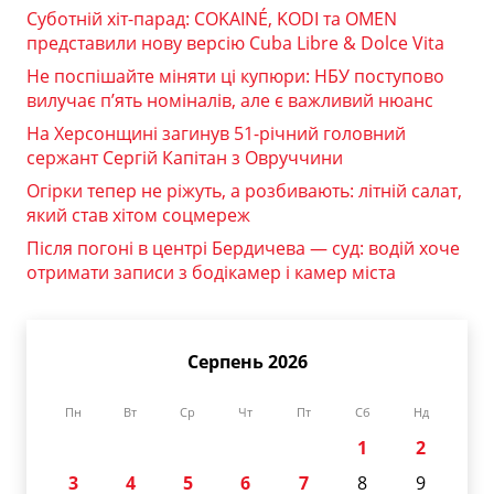
Суботній хіт-парад: COKAINÉ, KODI та OMEN
представили нову версію Cuba Libre & Dolce Vita
Не поспішайте міняти ці купюри: НБУ поступово
вилучає п’ять номіналів, але є важливий нюанс
На Херсонщині загинув 51-річний головний
сержант Сергій Капітан з Овруччини
Огірки тепер не ріжуть, а розбивають: літній салат,
який став хітом соцмереж
Після погоні в центрі Бердичева — суд: водій хоче
отримати записи з бодікамер і камер міста
Серпень 2026
Пн
Вт
Ср
Чт
Пт
Сб
Нд
1
2
3
4
5
6
7
8
9