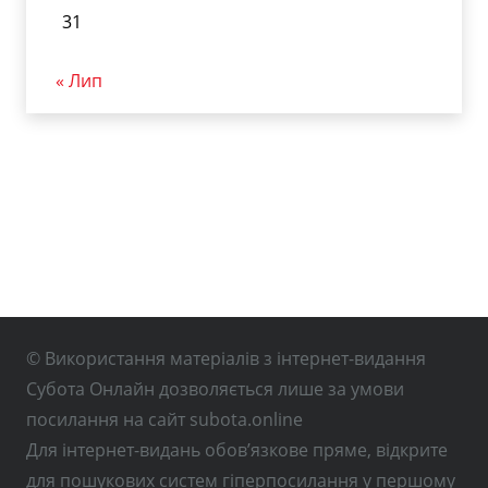
31
« Лип
© Використання матеріалів з інтернет-видання
Субота Онлайн дозволяється лише за умови
посилання на сайт subota.online
Для інтернет-видань обов’язкове пряме, відкрите
для пошукових систем гіперпосилання у першому