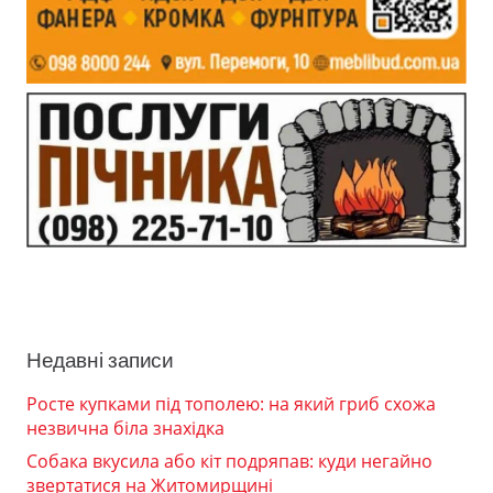
Недавні записи
Росте купками під тополею: на який гриб схожа
незвична біла знахідка
Собака вкусила або кіт подряпав: куди негайно
звертатися на Житомирщині