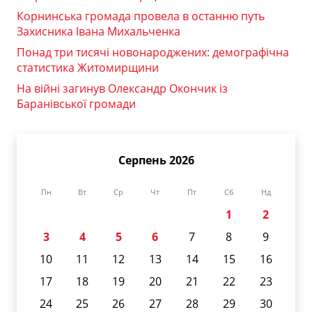
Корнинська громада провела в останню путь
Захисника Івана Михальченка
Понад три тисячі новонароджених: демографічна
статистика Житомирщини
На війні загинув Олександр Окончик із
Баранівської громади
Серпень 2026
Пн
Вт
Ср
Чт
Пт
Сб
Нд
1
2
3
4
5
6
7
8
9
10
11
12
13
14
15
16
17
18
19
20
21
22
23
24
25
26
27
28
29
30