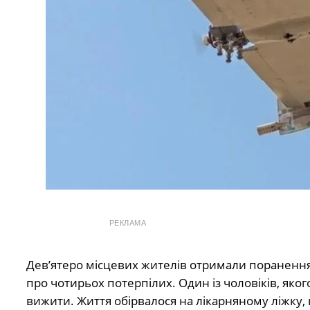
РЕКЛАМА
Дев’ятеро місцевих жителів отримали поранення 
про чотирьох потерпілих. Один із чоловіків, яког
вижити. Життя обірвалося на лікарняному ліжку, 