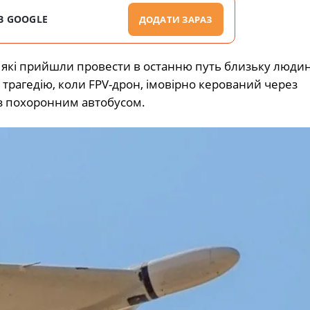
В GOOGLE
ДОДАТИ ЗАРАЗ
, які прийшли провести в останню путь близьку людин
 трагедію, коли FPV-дрон, імовірно керований через
із похоронним автобусом.