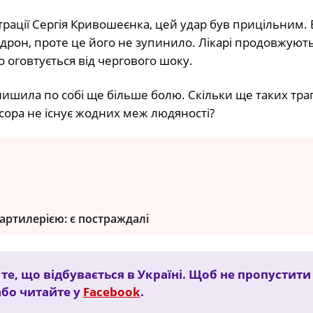
трації Сергія Кривошеєнка, цей удар був прицільним.
дрон, проте це його не зупинило. Лікарі продовжуют
о оговтується від чергового шоку.
ишила по собі ще більше болю. Скільки ще таких траг
есора не існує жодних меж людяності?
ртилерією: є постраждалі
е, що відбувається в Україні. Щоб не пропустити
бо читайте у
Facebook
.