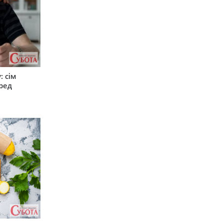
: сім
ред