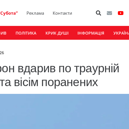
“Субота”
Реклама
Контакти
ЗИВ
ПОЛІТИКА
КРИК ДУШІ
ІНФОРМАЦІЯ
УКРАЇН
026
рон вдарив по траурній
 та вісім поранених