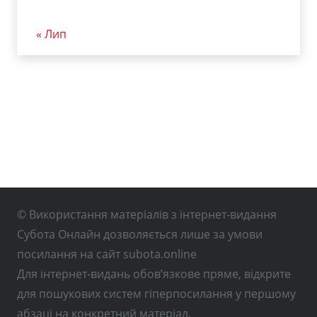
« Лип
© Використання матеріалів з інтернет-видання
Субота Онлайн дозволяється лише за умови
посилання на сайт subota.online
Для інтернет-видань обов’язкове пряме, відкрите
для пошукових систем гіперпосилання у першому
абзаці на конкретний матеріал.