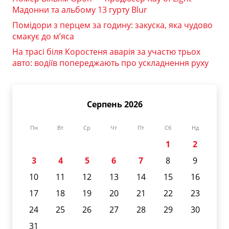
Мадонни та альбому 13 гурту Blur
Помідори з перцем за годину: закуска, яка чудово
смакує до м’яса
На трасі біля Коростеня аварія за участю трьох
авто: водіїв попереджають про ускладнення руху
Серпень 2026
Пн
Вт
Ср
Чт
Пт
Сб
Нд
1
2
3
4
5
6
7
8
9
10
11
12
13
14
15
16
17
18
19
20
21
22
23
24
25
26
27
28
29
30
31