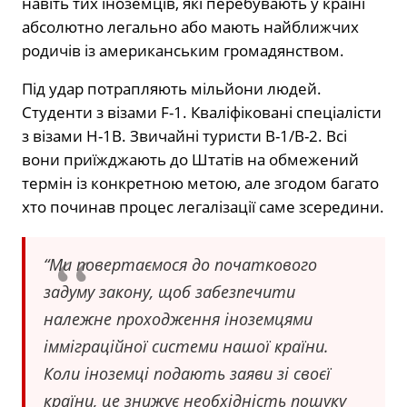
навіть тих іноземців, які перебувають у країні
абсолютно легально або мають найближчих
родичів із американським громадянством.
Під удар потрапляють мільйони людей.
Студенти з візами F-1. Кваліфіковані спеціалісти
з візами H-1B. Звичайні туристи B-1/B-2. Всі
вони приїжджають до Штатів на обмежений
термін із конкретною метою, але згодом багато
хто починав процес легалізації саме зсередини.
“Ми повертаємося до початкового
задуму закону, щоб забезпечити
належне проходження іноземцями
імміграційної системи нашої країни.
Коли іноземці подають заяви зі своєї
країни, це знижує необхідність пошуку