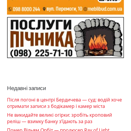
Недавні записи
Після погоні в центрі Бердичева — суд: водій хоче
отримати записи з бодікамер і камер міста
Не викидайте великі огірки: зробіть кроповий
реліш — взимку банку з’їдають за раз
Помер Вільям Орбіт — продюсер Ray of Light