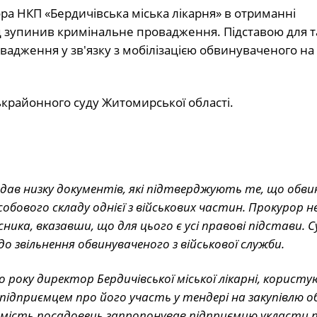
а НКП «Бердичівська міська лікарня» в отриманні
суд зупинив кримінальне провадження. Підставою для т
вадження у зв′язку з мобілізацією обвинуваченого на
крайонного суду Житомирської області.
дав низку документів, які підтверджують те, що обви
обового складу однієї з військових частин. Прокурор н
ика, вказавши, що для цього є усі правові підстави. С
звільнення обвинуваченого з військової служби.
о року директор Бердичівської міської лікарні, користу
ідприємцем про його участь у тендері на закупівлю 
томість посадовець запропонував підприємцю укласти 