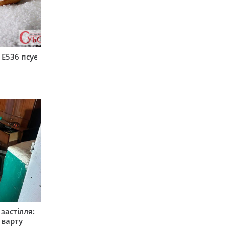
 Е536 псує
застілля:
 варту