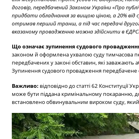
договір, передбачений Законом України «Про публіч
придбати обладнання за вищою ціною, а 20% від 
отримав перший транш, а під час передачі друго
вказаному провадженню можна здійснити в ЄДРСР 
Що означає зупинення судового провадженн
законом й оформлена ухвалою суду тимчасова пе
передбачених у законі обставин, які заважають 
Зупинення судового провадження передбачене с
Важливо:
відповідно до статті 62 Конституції У
може бути піддана кримінальному покаранню, док
встановлено обвинувальним вироком суду, який 