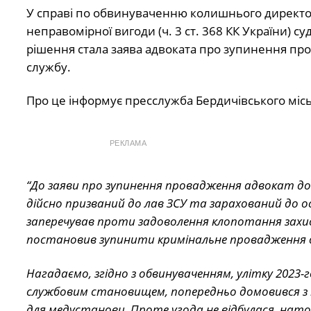
У справі по обвинуваченню колишнього директор
неправомірної вигоди (ч. 3 ст. 368 КК України) 
рішення стала заява адвоката про зупинення про
службу.
Про це інформує пресслужба Бердичівського місь
РЕКЛАМА
“До заяви про зупинення провадження адвокат до
дійсно призваний до лав ЗСУ та зарахований до ос
заперечував проти задоволення клопотання захисн
постановив зупинити кримінальне провадження до 
Нагадаємо, згідно з обвинуваченням, улітку 2023-г
службовим становищем, попередньо домовився з п
для медустанови. Проте угода не відбулася, на