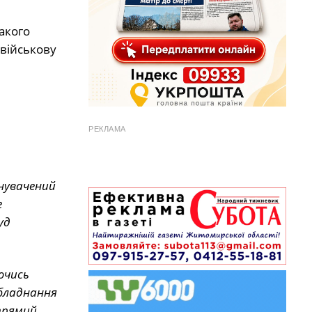
акого
 військову
РЕКЛАМА
нувачений
е
уд
ючись
обладнання
прямий