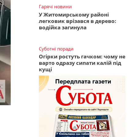
Гарячі новини
У Житомирському районі
легковик врізався в дерево:
водійка загинула
Суботні поради
Огірки ростуть гачком: чому не
варто одразу сипати калій під
кущі