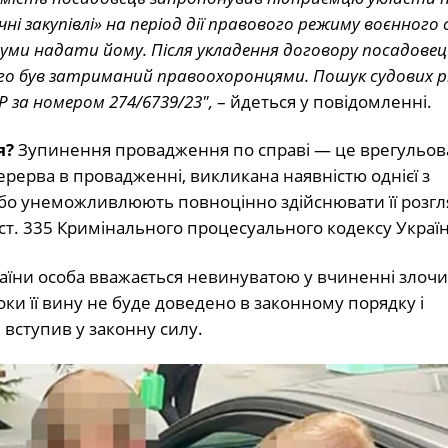
ні закупівлі» на період дії правового режиму воєнного
суми надати йому. Після укладення договору посадовец
го був затриманий правоохоронцями. Пошук судових р
за номером 274/6739/23″,
– йдеться у повідомленні.
я?
Зупинення провадження по справі — це врегульов
рерва в провадженні, викликана наявністю однієї з
або унеможливлюють повноцінно здійснювати її розгл
т. 335 Кримінального процесуального кодексу Україн
країни особа вважається невинуватою у вчиненні злочи
и її вину не буде доведено в законному порядку і
вступив у законну силу.