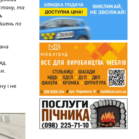
 стану, та
ь
ішень по
ана
яд.
и.
ну і не