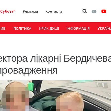
“Субота”
Реклама
Контакти
ЗИВ
ПОЛІТИКА
КРИК ДУШІ
ІНФОРМАЦІЯ
УКРАЇН
ектора лікарні Бердичев
 провадження