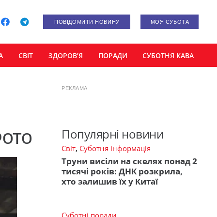
ПОВІДОМИТИ НОВИНУ
МОЯ СУБОТА
А
СВІТ
ЗДОРОВ’Я
ПОРАДИ
СУБОТНЯ КАВА
РЕКЛАМА
Фото
Популярні новини
Світ
,
Суботня інформація
Труни висіли на скелях понад 2
тисячі років: ДНК розкрила,
хто залишив їх у Китаї
Суботні поради