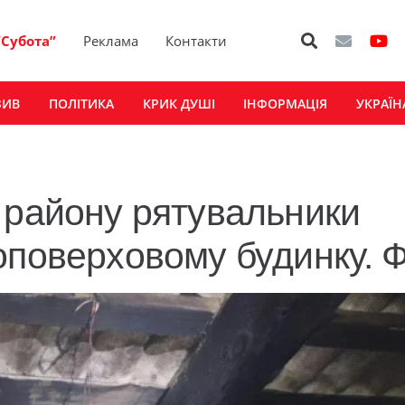
“Субота”
Реклама
Контакти
ЗИВ
ПОЛІТИКА
КРИК ДУШІ
ІНФОРМАЦІЯ
УКРАЇН
1
 району рятувальники
оповерховому будинку. 