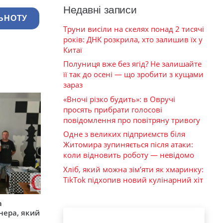
Недавні записи
ЬНОТУ
Труни висіли на скелях понад 2 тисячі
років: ДНК розкрила, хто залишив їх у
Китаї
Полуниця вже без ягід? Не залишайте
її так до осені — що зробити з кущами
зараз
«Вночі різко будить»: в Овручі
просять прибрати голосові
повідомлення про повітряну тривогу
Одне з великих підприємств біля
Житомира зупиняється після атаки:
коли відновить роботу — невідомо
Хліб, який можна зім’яти як хмаринку:
TikTok підхопив новий кулінарний хіт
а
нера, який