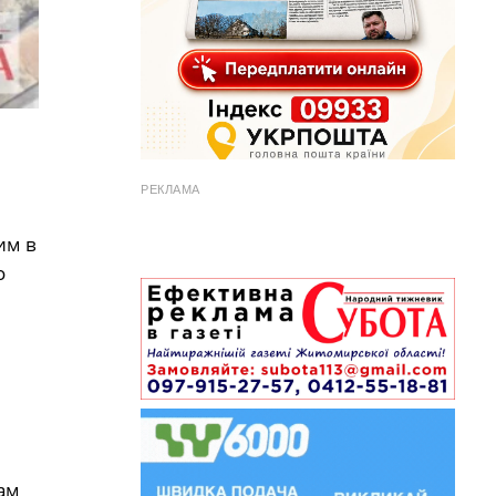
РЕКЛАМА
им в
о
ам