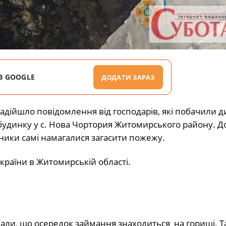
В GOOGLE
ДОДАТИ ЗАРАЗ
надійшло повідомлення від господарів, які побачили д
динку у с. Нова Чортория Житомирського району. Д
ники самі намагалися загасити пожежу.
раїни в Житомирській області.
вали, що осередок займання знаходиться на горищі. Т