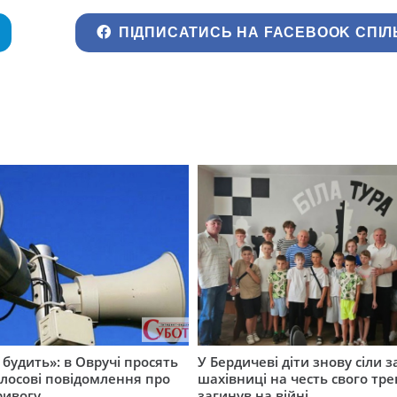
ПІДПИСАТИСЬ НА FACEBOOK СПІЛ
 будить»: в Овручі просять
У Бердичеві діти знову сіли з
лосові повідомлення про
шахівниці на честь свого тре
ривогу
загинув на війні