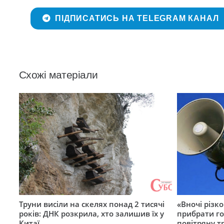
ПІДПИСАТИСЬ НА TELEGRAM КАНАЛ
Схожі матеріали
Труни висіли на скелях понад 2 тисячі
«Вночі різко
років: ДНК розкрила, хто залишив їх у
прибрати го
Китаї
повітряну т