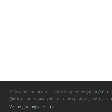
© Використання матеріалів з інтернет-видання Субота 
Для інтернет-видань обов’язкове пряме, відкрите для 
Умови договору оферти