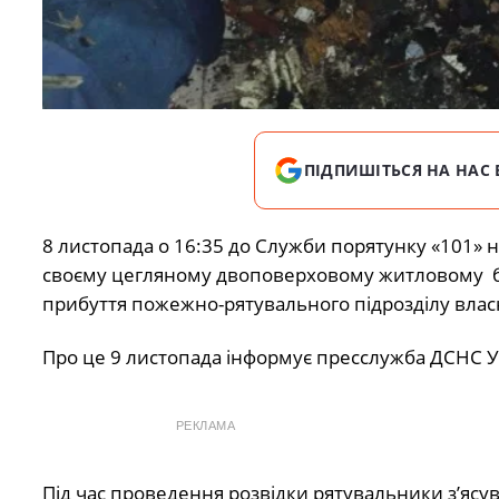
ПІДПИШІТЬСЯ НА НАС 
8 листопада о 16:35 до Служби порятунку «101» 
своєму цегляному двоповерховому житловому бу
прибуття пожежно-рятувального підрозділу влас
Про це 9 листопада інформує пресслужба ДСНС Ук
РЕКЛАМА
Під час проведення розвідки рятувальники з’ясу