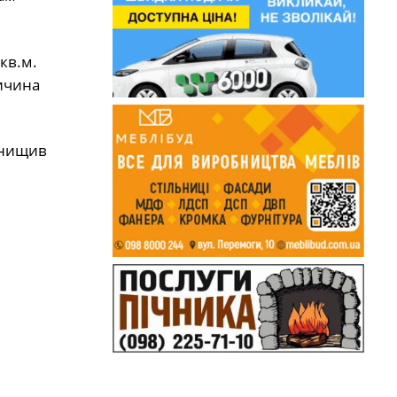
кв.м.
ичина
знищив