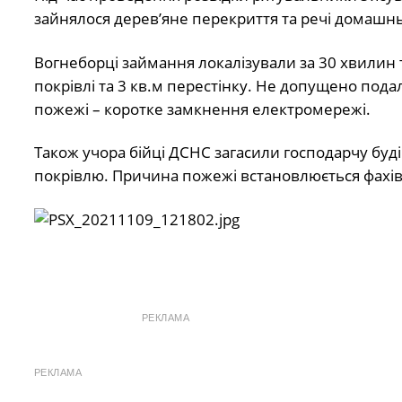
зайнялося дерев’яне перекриття та речі домашнь
Вогнеборці займання локалізували за 30 хвилин т
покрівлі та 3 кв.м перестінку. Не допущено по
пожежі – коротке замкнення електромережі.
Також учора бійці ДСНС загасили господарчу бу
покрівлю. Причина пожежі встановлюється фахі
РЕКЛАМА
РЕКЛАМА