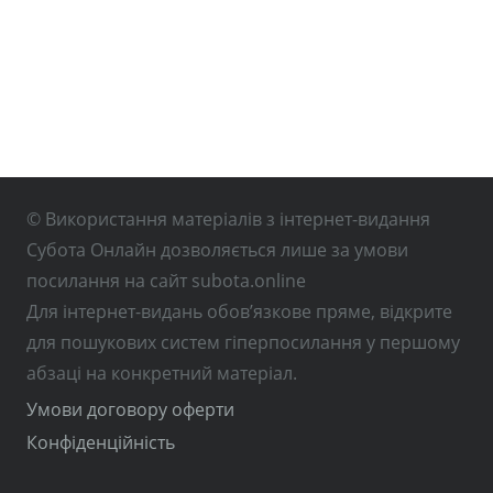
© Використання матеріалів з інтернет-видання
Субота Онлайн дозволяється лише за умови
посилання на сайт subota.online
Для інтернет-видань обов’язкове пряме, відкрите
для пошукових систем гіперпосилання у першому
абзаці на конкретний матеріал.
Умови договору оферти
Конфіденційність