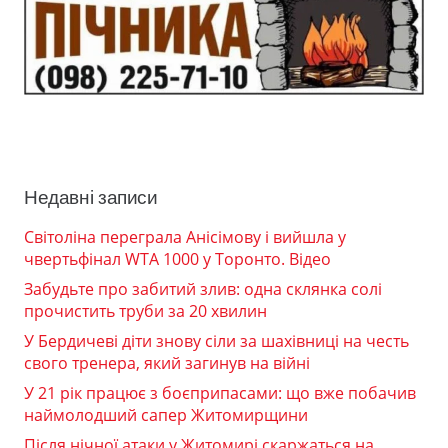
Недавні записи
Світоліна переграла Анісімову і вийшла у
чвертьфінал WTA 1000 у Торонто. Відео
Забудьте про забитий злив: одна склянка солі
прочистить труби за 20 хвилин
У Бердичеві діти знову сіли за шахівниці на честь
свого тренера, який загинув на війні
У 21 рік працює з боєприпасами: що вже побачив
наймолодший сапер Житомирщини
Після нічної атаки у Житомирі скаржаться на