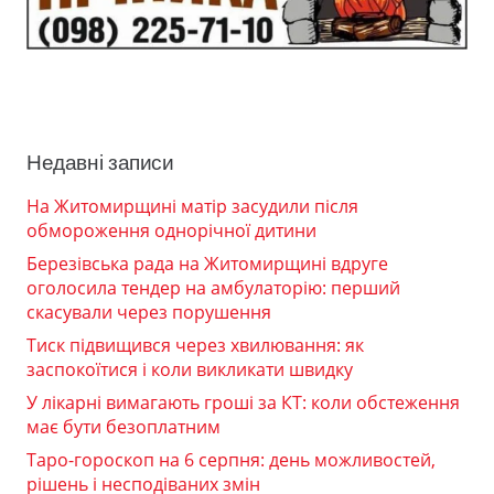
Недавні записи
На Житомирщині матір засудили після
обмороження однорічної дитини
Березівська рада на Житомирщині вдруге
оголосила тендер на амбулаторію: перший
скасували через порушення
Тиск підвищився через хвилювання: як
заспокоїтися і коли викликати швидку
У лікарні вимагають гроші за КТ: коли обстеження
має бути безоплатним
Таро-гороскоп на 6 серпня: день можливостей,
рішень і несподіваних змін