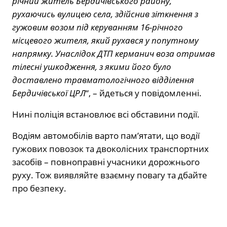
річний житель Бердичівського району,
рухаючись вулицею села, здійснив зіткнення з
гужовим возом під керуванням 16-річного
місцевого жителя, який рухався у попутному
напрямку. Унаслідок ДТП керманич воза отримав
тілесні ушкодження, з якими його було
доставлено травматологічного відділення
Бердичівської ЦРЛ
“, – йдеться у повідомленні.
Нині поліція встановлює всі обставини події.
Водіям автомобілів варто пам’ятати, що водії
гужових повозок та двоколісних транспортних
засобів – повноправні учасники дорожнього
руху. Тож виявляйте взаємну повагу та дбайте
про безпеку.