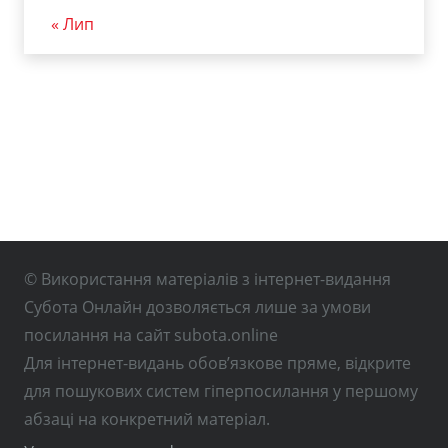
« Лип
© Використання матеріалів з інтернет-видання
Субота Онлайн дозволяється лише за умови
посилання на сайт subota.online
Для інтернет-видань обов’язкове пряме, відкрите
для пошукових систем гіперпосилання у першому
абзаці на конкретний матеріал.