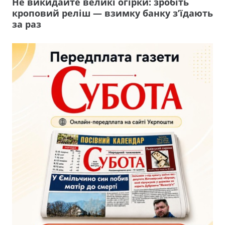
Не викидайте великі огірки: зробіть
кроповий реліш — взимку банку з’їдають
за раз