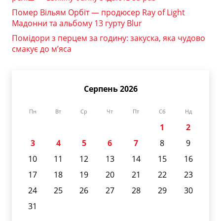
Помер Вільям Орбіт — продюсер Ray of Light
Мадонни та альбому 13 гурту Blur
Помідори з перцем за годину: закуска, яка чудово
смакує до м’яса
Серпень 2026
Пн
Вт
Ср
Чт
Пт
Сб
Нд
1
2
3
4
5
6
7
8
9
10
11
12
13
14
15
16
17
18
19
20
21
22
23
24
25
26
27
28
29
30
31