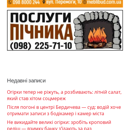
Недавні записи
Огірки тепер не ріжуть, а розбивають: літній салат,
який став хітом соцмереж
Після погоні в центрі Бердичева — суд: водій хоче
отримати записи з бодікамер і камер міста
Не викидайте великі огірки: зробіть кроповий
реліш — взимку банку з’їдають за раз