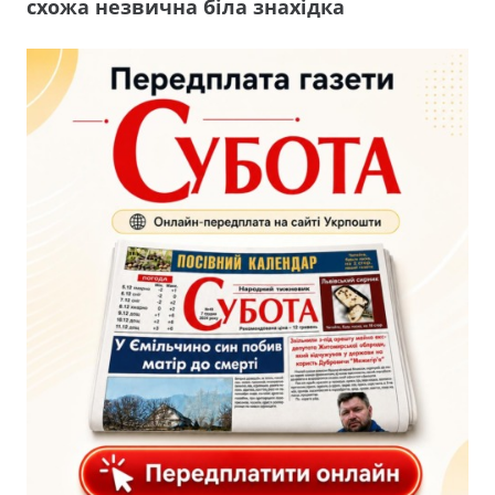
схожа незвична біла знахідка