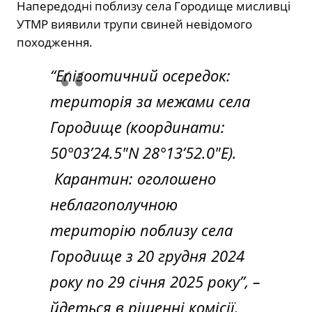
Напередодні поблизу села Городище мисливці
УТМР
виявили трупи свиней
невідомого
походження.
“Епізоотичний осередок:
територія за межами села
Городище (координати:
50°03’24.5″N 28°13’52.0″E).
Карантин: оголошено
неблагополучною
територію поблизу села
Городище з 20 грудня 2024
року по 29 січня 2025 року”,
–
йдеться в рішенні комісії.