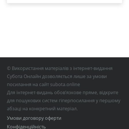
© Використання матеріалів з інтернет-видання
Субота Онлайн дозволяється лише за умови
посилання на сайт subota.online
Для інтернет-видань обов’язкове пряме, відкрите
для пошукових систем гіперпосилання у першому
абзаці на конкретний матеріал.
Умови договору оферти
Конфіденційність