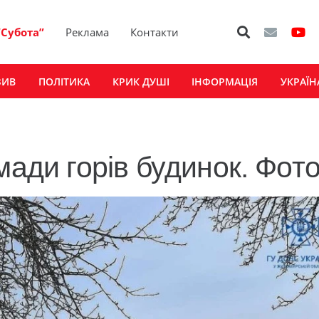
“Субота”
Реклама
Контакти
ЗИВ
ПОЛІТИКА
КРИК ДУШІ
ІНФОРМАЦІЯ
УКРАЇН
мади горів будинок. Фот