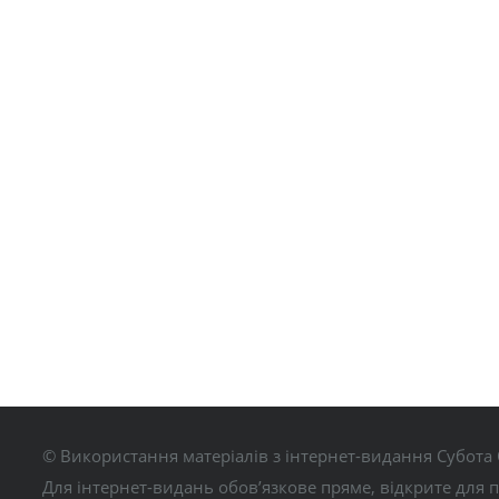
© Використання матеріалів з інтернет-видання Субота 
Для інтернет-видань обов’язкове пряме, відкрите для 