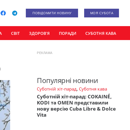
ПОВІДОМИТИ НОВИНУ
МОЯ СУБОТА
А
СВІТ
ЗДОРОВ’Я
ПОРАДИ
СУБОТНЯ КАВА
РЕКЛАМА
о
Популярні новини
Суботній хіт-парад
,
Суботня кава
Суботній хіт-парад: COKAINÉ,
KODI та OMEN представили
нову версію Cuba Libre & Dolce
Vita