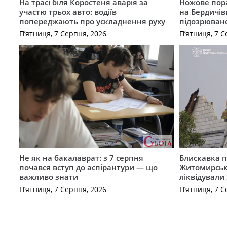
На трасі біля Коростеня аварія за
Ножове пора
участю трьох авто: водіїв
на Бердичів
попереджають про ускладнення руху
підозрюван
П’ятниця, 7 Серпня, 2026
П’ятниця, 7 С
Не як на бакалаврат: з 7 серпня
Блискавка п
почався вступ до аспірантури — що
Житомирськ
важливо знати
ліквідували
П’ятниця, 7 Серпня, 2026
П’ятниця, 7 С