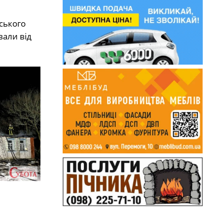
ського
вали від