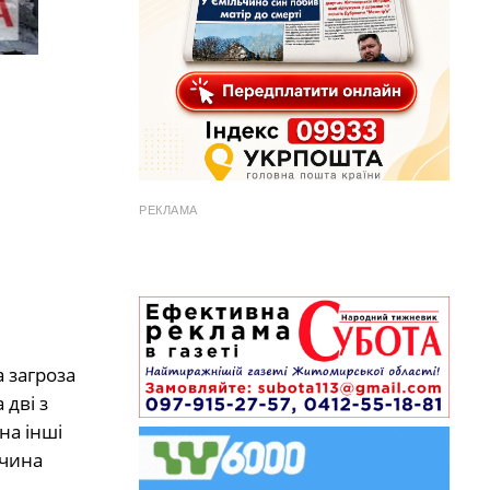
РЕКЛАМА
 загроза
дві з
на інші
ичина