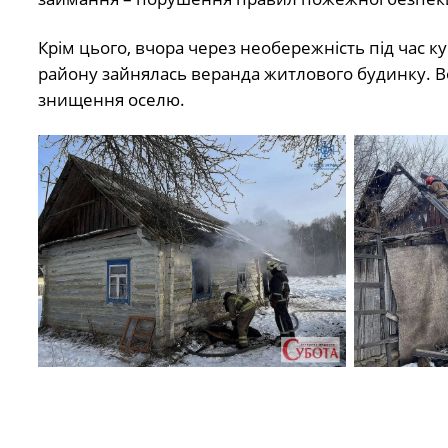
Крім цього, вчора через необережність під час к
району зайнялась веранда житлового будинку. В
знищення оселю.