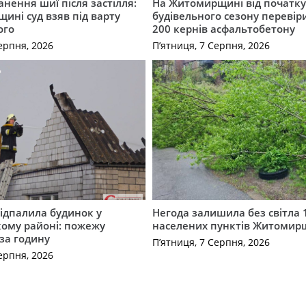
нення шиї після застілля:
На Житомирщині від початк
щині суд взяв під варту
будівельного сезону перевір
ого
200 кернів асфальтобетону
ерпня, 2026
П’ятниця, 7 Серпня, 2026
ідпалила будинок у
Негода залишила без світла 
ому районі: пожежу
населених пунктів Житоми
 за годину
П’ятниця, 7 Серпня, 2026
ерпня, 2026