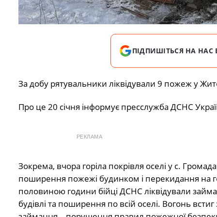
ПІДПИШІТЬСЯ НА НАС 
За добу рятувальники ліквідували 9 пожеж у Жит
Про це 20 січня інформує пресслужба ДСНС Украї
РЕКЛАМА
Зокрема, вчора горіла покрівля оселі у с. Грома
поширення пожежі будинком і перекидання на гос
половиною години бійці ДСНС ліквідували займ
будівлі та поширення по всій оселі. Вогонь вст
займання – порушення правил пожежної безпеки 