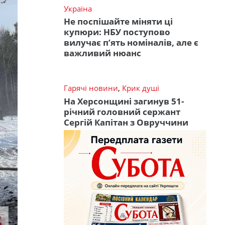
Україна
Не поспішайте міняти ці
купюри: НБУ поступово
вилучає п’ять номіналів, але є
важливий нюанс
Гарячі новини
,
Крик душі
На Херсонщині загинув 51-
річний головний сержант
Сергій Капітан з Овруччини