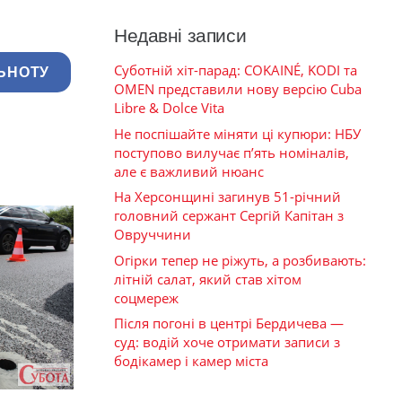
Недавні записи
Суботній хіт-парад: COKAINÉ, KODI та
ЬНОТУ
OMEN представили нову версію Cuba
Libre & Dolce Vita
Не поспішайте міняти ці купюри: НБУ
поступово вилучає п’ять номіналів,
але є важливий нюанс
На Херсонщині загинув 51-річний
головний сержант Сергій Капітан з
Овруччини
Огірки тепер не ріжуть, а розбивають:
літній салат, який став хітом
соцмереж
Після погоні в центрі Бердичева —
суд: водій хоче отримати записи з
бодікамер і камер міста