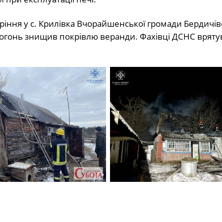
уріння у с. Крилівка Вчорайшенської громади Бердичів
огонь знищив покрівлю веранди. Фахівці ДСНС вряту