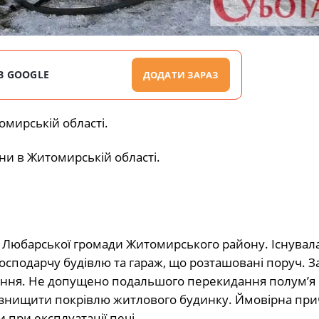
В GOOGLE
ДОДАТИ ЗАРАЗ
омирській області.
ни в Житомирській області.
да Любарської громади Житомирського району. Існувала
подарчу будівлю та гараж, що розташовані поруч. За 
ання. Не допущено подальшого перекидання полум’я 
иг знищити покрівлю житлового будинку. Ймовірна пр
при експлуатації печі.