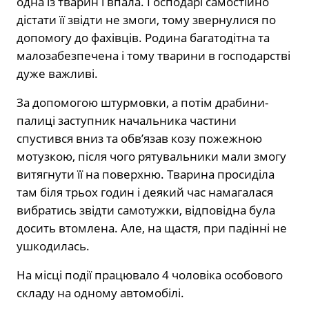
одна із тварин і впала. Господарі самостійно
дістати її звідти не змоги, тому звернулися по
допомогу до фахівців. Родина багатодітна та
малозабезпечена і тому тварини в господарстві
дуже важливі.
За допомогою штурмовки, а потім драбини-
палиці заступник начальника частини
спустився вниз та обв’язав козу пожежною
мотузкою, після чого рятувальники мали змогу
витягнути її на поверхню. Тварина просиділа
там біля трьох годин і деякий час намагалася
вибратись звідти самотужки, відповідна була
досить втомлена. Але, на щастя, при падінні не
ушкодилась.
На місці події працювало 4 чоловіка особового
складу на одному автомобілі.