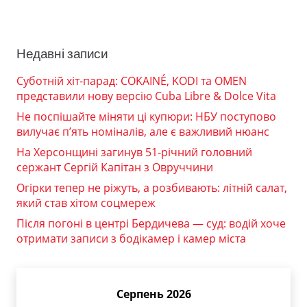
Недавні записи
Суботній хіт-парад: COKAINÉ, KODI та OMEN
представили нову версію Cuba Libre & Dolce Vita
Не поспішайте міняти ці купюри: НБУ поступово
вилучає п’ять номіналів, але є важливий нюанс
На Херсонщині загинув 51-річний головний
сержант Сергій Капітан з Овруччини
Огірки тепер не ріжуть, а розбивають: літній салат,
який став хітом соцмереж
Після погоні в центрі Бердичева — суд: водій хоче
отримати записи з бодікамер і камер міста
Серпень 2026