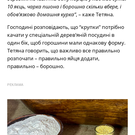
10 яєць, чарка пшона і борошна скільки вбере, і
обов’язково домашня курка”
, – каже Тетяна.
Господині розповідають, що “крупки” потрібно
качати у спеціальній дерев’яній посудині в
один бік, щоб горошини мали однакову форму.
Тетяна говорить, що важливо все правильно
розпочати – правильно яйця додати,
правильно – борошно.
РЕКЛАМА