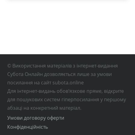
© Використання матеріалів з інтернет-видання
Субота Онлайн дозволяється лише за умови
посилання на сайт subota.online
Для інтернет-видань обов’язкове пряме, відкрите
для пошукових систем гіперпосилання у першому
абзаці на конкретний матеріал.
Умови договору оферти
Конфіденційність