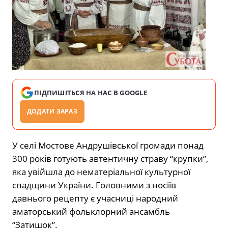
ПІДПИШІТЬСЯ НА НАС В GOOGLE
ДОДАТИ ЗАРАЗ
У селі Мостове Андрушівської громади понад
300 років готують автентичну страву “крупки”,
яка увійшла до нематеріальної культурної
спадщини України. Головними з носіїв
давнього рецепту є учасниці народний
аматорський фольклорний ансамбль
“Затишок”.