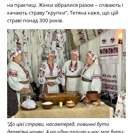
на практиці. Жінки зібралися разом – співають і
качають страву “крупки”. Тетяна каже, що цій
страві понад 300 років.
“До цієї страви, насамперед, повинні бути
дерев’яні ночви. А на одну порцію у нас має бути: