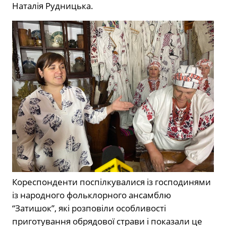
Наталія Рудницька.
Кореспонденти поспілкувалися із господинями
із народного фольклорного ансамблю
“Затишок”, які розповіли особливості
приготування обрядової страви і показали це