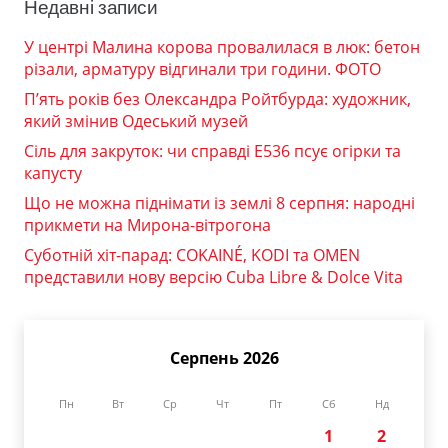
Недавні записи
У центрі Малина корова провалилася в люк: бетон
різали, арматуру відгинали три години. ФОТО
П’ять років без Олександра Ройтбурда: художник,
який змінив Одеський музей
Сіль для закруток: чи справді Е536 псує огірки та
капусту
Що не можна піднімати із землі 8 серпня: народні
прикмети на Мирона-вітрогона
Суботній хіт-парад: COKAINÉ, KODI та OMEN
представили нову версію Cuba Libre & Dolce Vita
Серпень 2026
Пн
Вт
Ср
Чт
Пт
Сб
Нд
1
2