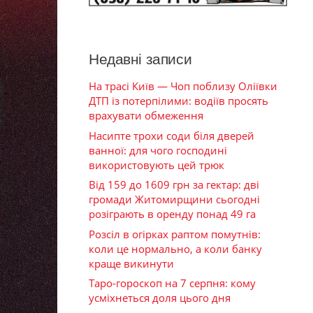
Недавні записи
На трасі Київ — Чоп поблизу Оліївки
ДТП із потерпілими: водіїв просять
врахувати обмеження
Насипте трохи соди біля дверей
ванної: для чого господині
використовують цей трюк
Від 159 до 1609 грн за гектар: дві
громади Житомирщини сьогодні
розіграють в оренду понад 49 га
Розсіл в огірках раптом помутнів:
коли це нормально, а коли банку
краще викинути
Таро-гороскоп на 7 серпня: кому
усміхнеться доля цього дня