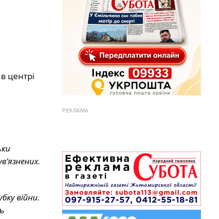
в центрі
РЕКЛАМА
ьки
в’язнених.
бку війни.
ь