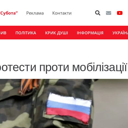
“Субота”
Реклама
Контакти
ЗИВ
ПОЛІТИКА
КРИК ДУШІ
ІНФОРМАЦІЯ
УКРАЇН
отести проти мобілізації