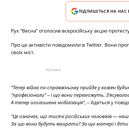
ПІДПИШІТЬСЯ НА НАС 
Рух “Весна” оголосив всеросійську акцію протесту
Про це активісти повідомили в Twitter. Вони пр
своїх міст.
РЕКЛАМА
“Тепер війна по-справжньому прийде у кожен будин
“професіонали” – і що вони переможуть. З’ясувал
А тепер оголошена мобілізація”,
– йдеться у повід
“Це означає, що тисячі російських чоловіків — наши
За що вони будуть вмирати? За що матері і діти