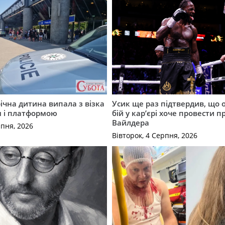
річна дитина випала з візка
Усик ще раз підтвердив, що 
м і платформою
бій у кар’єрі хоче провести п
Вайлдера
рпня, 2026
Вівторок, 4 Серпня, 2026