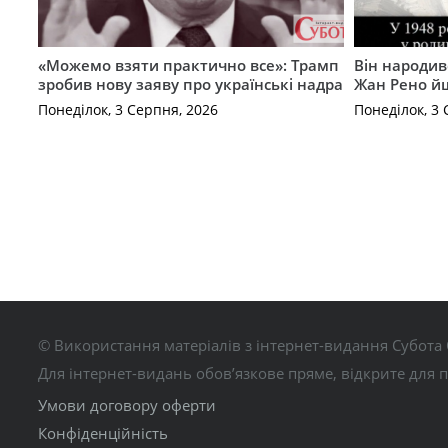
«Можемо взяти практично все»: Трамп
Він народив
зробив нову заяву про українські надра
Жан Рено йш
Понеділок, 3 Серпня, 2026
Понеділок, 3 
© Використання матеріалів з інтернет-видання Субота 
Для інтернет-видань обов’язкове пряме, відкрите для 
Умови договору оферти
Конфіденційність