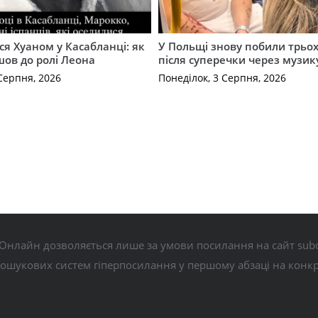
ся Хуаном у Касабланці: як
У Польщі знову побили трьох
ов до ролі Леона
після суперечки через музик
Серпня, 2026
Понеділок, 3 Серпня, 2026
Онлайн дозволяється лише за умови посилання на сайт subo
пошукових систем гіперпосилання у першому абзаці на конк