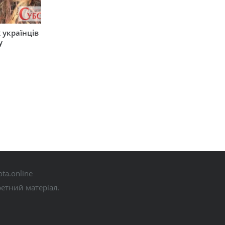
 українців
у
ta.online
ретний матеріал.