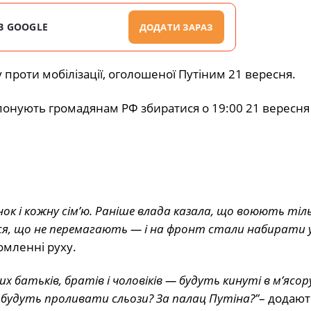
В GOOGLE
ДОДАТИ ЗАРАЗ
 проти мобілізації, оголошеної Путіним 21 вересня.
опонують громадянам РФ збиратися о 19:00 21 вересня 
ок і кожну сім’ю. Раніше влада казала, що воюють тіл
ося, що не перемагають — і на фронт стали набирати у
омленні руху.
х батьків, братів і чоловіків — будуть кинуті в м’ясору
 будуть проливати сльози? За палац Путіна?”
– додают