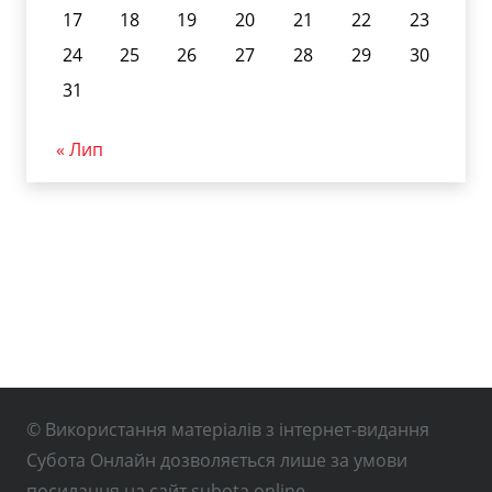
17
18
19
20
21
22
23
24
25
26
27
28
29
30
31
« Лип
© Використання матеріалів з інтернет-видання
Субота Онлайн дозволяється лише за умови
посилання на сайт subota.online