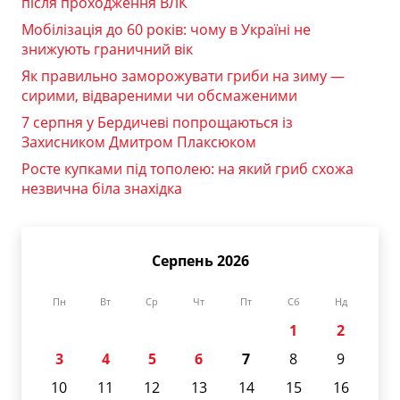
після проходження ВЛК
Мобілізація до 60 років: чому в Україні не
знижують граничний вік
Як правильно заморожувати гриби на зиму —
сирими, відвареними чи обсмаженими
7 серпня у Бердичеві попрощаються із
Захисником Дмитром Плаксюком
Росте купками під тополею: на який гриб схожа
незвична біла знахідка
Серпень 2026
Пн
Вт
Ср
Чт
Пт
Сб
Нд
1
2
3
4
5
6
7
8
9
10
11
12
13
14
15
16