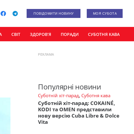
ПОВІДОМИТИ НОВИНУ
МОЯ СУБОТА
А
СВІТ
ЗДОРОВ’Я
ПОРАДИ
СУБОТНЯ КАВА
РЕКЛАМА
я
Популярні новини
Суботній хіт-парад
,
Суботня кава
Суботній хіт-парад: COKAINÉ,
KODI та OMEN представили
нову версію Cuba Libre & Dolce
Vita