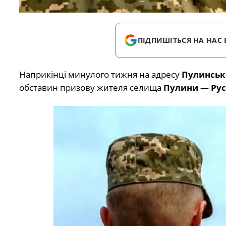
ПІДПИШІТЬСЯ НА НАС 
Наприкінці минулого тижня на адресу
Пулинськ
обставин призову жителя селища
Пулини
—
Ру