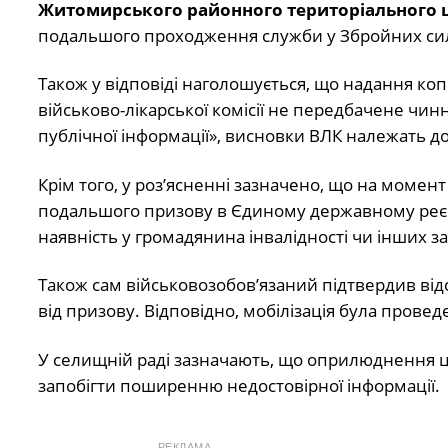
Житомирського районного територіального ц
подальшого проходження служби у Збройних сил
Також у відповіді наголошується, що надання коп
військово-лікарської комісії не передбачене чин
публічної інформації», висновки ВЛК належать до
Крім того, у роз’ясненні зазначено, що на момен
подальшого призову в Єдиному державному реєст
наявність у громадянина інвалідності чи інших зак
Також сам військовозобов’язаний підтвердив відсу
від призову. Відповідно, мобілізація була прове
У селищній раді зазначають, що оприлюднення ц
запобігти поширенню недостовірної інформації.
РЕКЛАМА