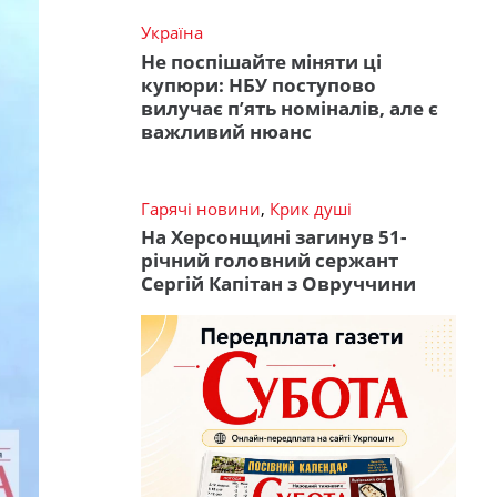
Україна
Не поспішайте міняти ці
купюри: НБУ поступово
вилучає п’ять номіналів, але є
важливий нюанс
Гарячі новини
,
Крик душі
На Херсонщині загинув 51-
річний головний сержант
Сергій Капітан з Овруччини