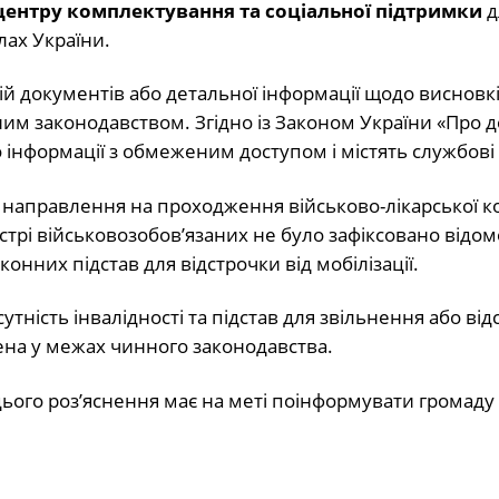
ентру комплектування та соціальної підтримки
д
ах України.
ій документів або детальної інформації щодо висновк
ним законодавством. Згідно із Законом України «Про д
 інформації з обмеженим доступом і містять службові 
т направлення на проходження військово-лікарської ком
рі військовозобов’язаних не було зафіксовано відом
онних підстав для відстрочки від мобілізації.
тність інвалідності та підстав для звільнення або від
дена у межах чинного законодавства.
ього роз’яснення має на меті поінформувати громаду 