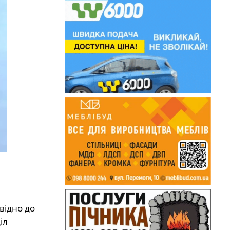
відно до
іл