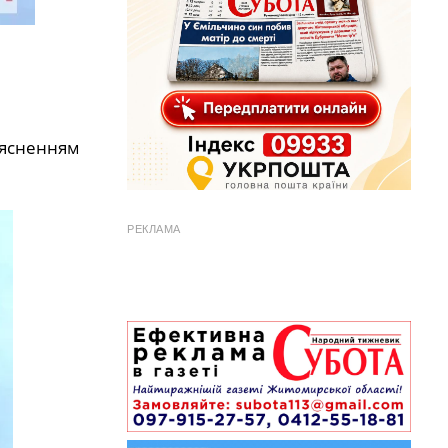
з’ясненням
РЕКЛАМА