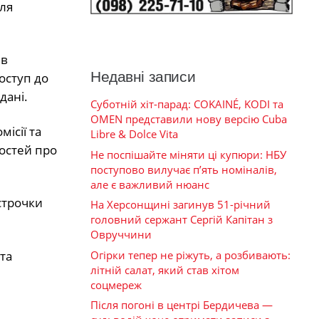
ля
ів
Недавні записи
оступ до
дані.
Суботній хіт-парад: COKAINÉ, KODI та
OMEN представили нову версію Cuba
ісії та
Libre & Dolce Vita
остей про
Не поспішайте міняти ці купюри: НБУ
поступово вилучає п’ять номіналів,
але є важливий нюанс
строчки
На Херсонщині загинув 51-річний
головний сержант Сергій Капітан з
Овруччини
Огірки тепер не ріжуть, а розбивають:
та
літній салат, який став хітом
соцмереж
Після погоні в центрі Бердичева —