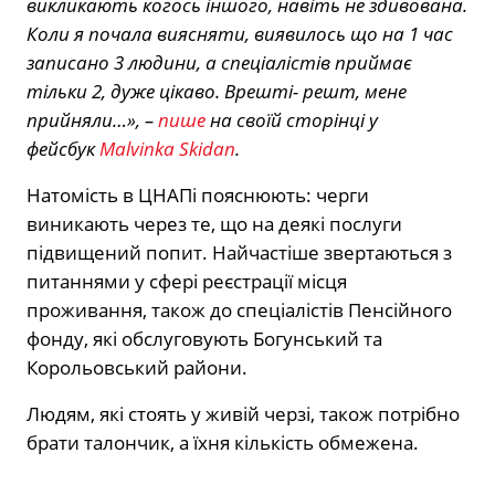
викликають когось іншого, навіть не здивована.
Коли я почала виясняти, виявилось що на 1 час
записано 3 людини, а спеціалістів приймає
тільки 2, дуже цікаво. Врешті- решт, мене
прийняли…», –
пише
на своїй сторінці у
фейсбук
Malvinka Skidan
.
Натомість в ЦНАПі пояснюють: черги
виникають через те, що на деякі послуги
підвищений попит. Найчастіше звертаються з
питаннями у сфері реєстрації місця
проживання, також до спеціалістів Пенсійного
фонду, які обслуговують Богунський та
Корольовський райони.
Людям, які стоять у живій черзі, також потрібно
брати талончик, а їхня кількість обмежена.