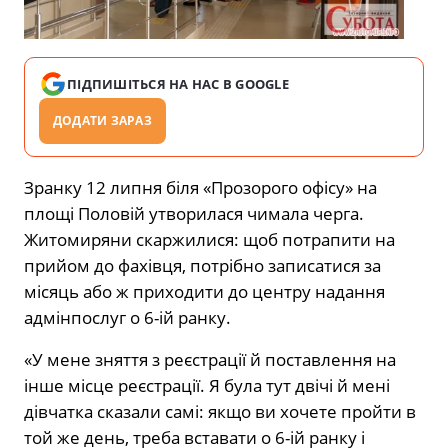
ПІДПИШІТЬСЯ НА НАС В GOOGLE
ДОДАТИ ЗАРАЗ
Зранку 12 липня біля «Прозорого офісу» на
площі Половій утворилася чимала черга.
Житомиряни скаржилися: щоб потрапити на
прийом до фахівця, потрібно записатися за
місяць або ж приходити до центру надання
адмінпослуг о 6-ій ранку.
«У мене зняття з реєстрації й поставлення на
інше місце реєстрації. Я була тут двічі й мені
дівчатка сказали самі: якщо ви хочете пройти в
той же день, треба вставати о 6-ій ранку і