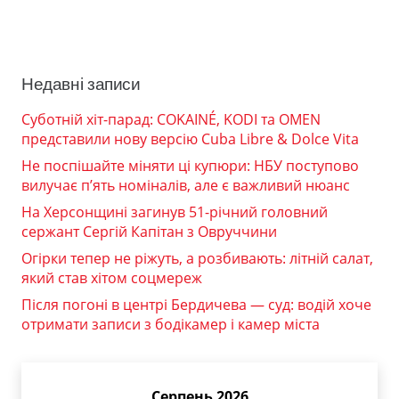
Недавні записи
Суботній хіт-парад: COKAINÉ, KODI та OMEN
представили нову версію Cuba Libre & Dolce Vita
Не поспішайте міняти ці купюри: НБУ поступово
вилучає п’ять номіналів, але є важливий нюанс
На Херсонщині загинув 51-річний головний
сержант Сергій Капітан з Овруччини
Огірки тепер не ріжуть, а розбивають: літній салат,
який став хітом соцмереж
Після погоні в центрі Бердичева — суд: водій хоче
отримати записи з бодікамер і камер міста
Серпень 2026