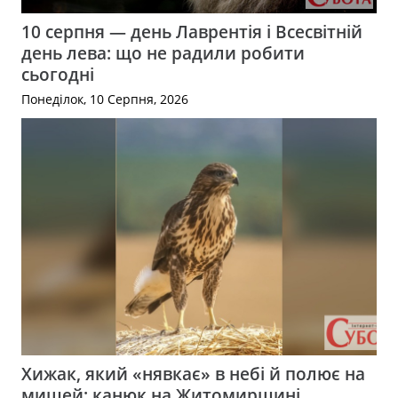
10 серпня — день Лаврентія і Всесвітній
день лева: що не радили робити
сьогодні
Понеділок, 10 Серпня, 2026
Хижак, який «нявкає» в небі й полює на
мишей: канюк на Житомирщині