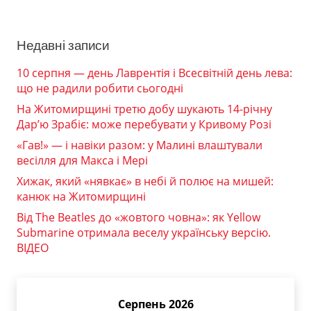
Недавні записи
10 серпня — день Лаврентія і Всесвітній день лева:
що не радили робити сьогодні
На Житомирщині третю добу шукають 14-річну
Дар’ю Зрабіє: може перебувати у Кривому Розі
«Гав!» — і навіки разом: у Малині влаштували
весілля для Макса і Мері
Хижак, який «нявкає» в небі й полює на мишей:
канюк на Житомирщині
Від The Beatles до «жовтого човна»: як Yellow
Submarine отримала веселу українську версію.
ВІДЕО
Серпень 2026