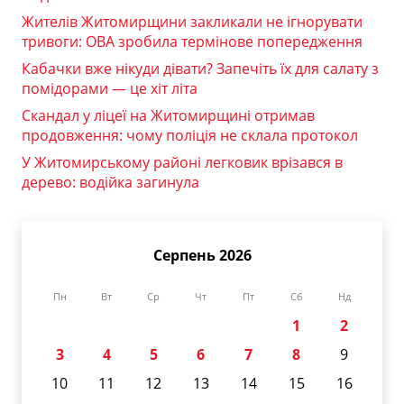
Жителів Житомирщини закликали не ігнорувати
тривоги: ОВА зробила термінове попередження
Кабачки вже нікуди дівати? Запечіть їх для салату з
помідорами — це хіт літа
Скандал у ліцеї на Житомирщині отримав
продовження: чому поліція не склала протокол
У Житомирському районі легковик врізався в
дерево: водійка загинула
Серпень 2026
Пн
Вт
Ср
Чт
Пт
Сб
Нд
1
2
3
4
5
6
7
8
9
10
11
12
13
14
15
16