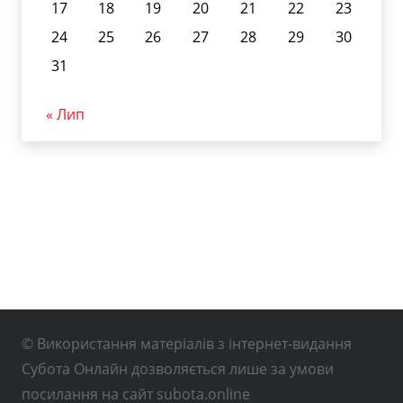
17
18
19
20
21
22
23
24
25
26
27
28
29
30
31
« Лип
© Використання матеріалів з інтернет-видання
Субота Онлайн дозволяється лише за умови
посилання на сайт subota.online