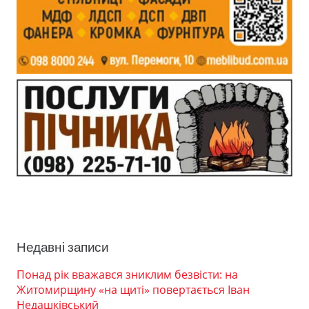
Недавні записи
Понад рік вважався зниклим безвісти: на
Житомирщину «на щиті» повертається Іван
Недашківський