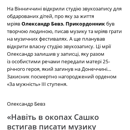
На Вінниччині відкрили студію звукозапису для
обдарованих дітей, про яку за життя
мріяв
Олександр Бевз. Прикордонник
був
творчою людиною, писав музику та мріяв грати
на музичних фестивалях. А ще планував
відкрити власну студію звукозапису. Ці мрії
Олександр залишив у записці, яку разом
із особистими речами передали матері 25-
річного героя, який загинув на Донеччині…
Захисник посмертно нагороджений орденом
«За мужність» III ступеня.
Олександр Бевз
«Навіть в окопах Сашко
встигав писати музику