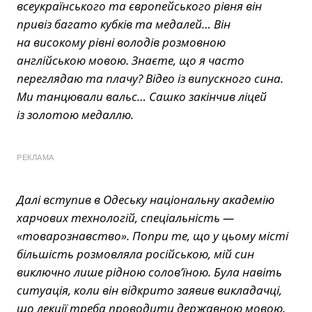
всеукраїнського та європейського рівня він
привіз багато кубків та медалей… Він
на високому рівні володів розмовною
англійською мовою. Знаєте, що я часто
переглядаю та плачу? Відео із випускного сина.
Ми танцювали вальс… Сашко закінчив ліцей
із золотою медаллю.
РЕКЛАМА
Далі вступив в Одеську національну академію
харчових технологій, спеціальність —
«товарознавство». Попри те, що у цьому місті
більшість розмовляла російською, мій син
виключно лише рідною солов’їною. Була навіть
ситуація, коли він відкрито заявив викладачці,
що лекції треба проводити державною мовою.