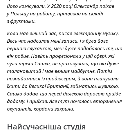
його комісували. У 2020 році Олександр поїхав
у Польщу на роботу, працював на складі
з фруктами.
Коли мав вільний час, писав електронну музику.
Весь час надсилав мені записи, і я була його
першою слухачкою, мені дуже подобалось те, що
він робив. Навіть професіонали у цій сфері, які
чули треки Сашка, не приховували, що він дуже
талановитий і має велике майбутнє. Потім
познайомився із продюсером, й вони планували
їхати до Великої Британії, займатись музикою.
Сашко додав, що перед далекою дорогою приїде
додому. І приїхав. Але тут почалось вторгнення
окупантів, кордони закрили.
Найсучасніша студія