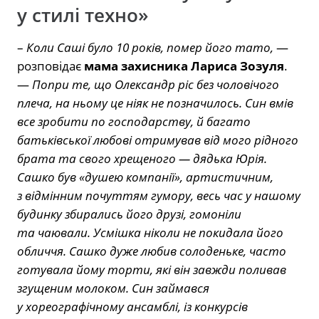
у стилі техно»
–
Коли Саші було 10 років, помер його тато,
—
розповідає
мама захисника Лариса Зозуля
.
—
Попри те, що Олександр ріс без чоловічого
плеча, на ньому це ніяк не позначилось. Син вмів
все зробити по господарству, й багато
батьківської любові отримував від мого рідного
брата та свого хрещеного — дядька Юрія.
Сашко був «душею компанії», артистичним,
з відмінним почуттям гумору, весь час у нашому
будинку збирались його друзі, гомоніли
та чаювали. Усмішка ніколи не покидала його
обличчя. Сашко дуже любив солоденьке, часто
готувала йому торти, які він завжди поливав
згущеним молоком. Син займався
у хореографічному ансамблі, із конкурсів