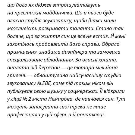
що його як діджея запрошуватимуть
на престижні майданчики. Що в нього буде
власна студія звукозапису, щоби дітки мали
можливість розкривати таланти. Стало так
боляче, що за життя син це все не встиг. Й мені
захотілось продовжити його справи. Обрала
приміщення, знайшла дизайнера та замовила
спеціалізоване обладнання. За власні кошти,
виплати від держави — це півтора мільйона
гривень — облаштувала найсучаснішу студію
звукозапису ALEBE, саме під таким ніком він
публікував свою музику у соцмережах. Її відкрили
у ліцеї № 2 міста Немирова, де навчався син. Тут
можуть записувати свої треки не лише
професіонали у цій сфері, а й початківці.