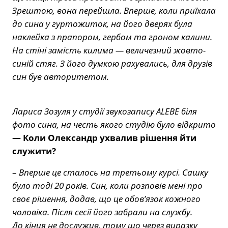
Зрештою, вона перейшла. Вперше, коли приїхала
до сина у гуртожиток, на його дверях була
наклейка з прапором, гербом та гроном калини.
На стіні замість килима — величезний жовто-
синій стяг. З його думкою рахувались, для друзів
син був авторитетом.
Лариса Зозуля у студії звукозапису ALEBE біля
фото сина, на честь якого студію було відкрито
— Коли Олександр ухвалив рішення йти
служити?
–
Вперше це сталось на третьому курсі. Сашку
було тоді 20 років. Син, коли розповів мені про
своє рішення, додав, що це обов’язок кожного
чоловіка. Після сесії його забрали на службу.
До кінця не дослужив, тому що через виразку