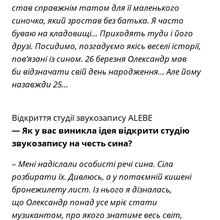
став справжнім татом для її маленького
синочка, який зростав без батька. Я часто
буваю на кладовищі… Приходять туди і його
друзі. Посидимо, позгадуємо якісь веселі історії,
пов’язані із сином. 26 березня Олександр мав
би відзначати свій день народження… Але йому
назавжди 25…
Відкриття студії звукозапису ALEBE
— Як у вас виникла ідея відкрити студію
звукозапису на честь сина?
–
Мені надіслали особисті речі сина. Сіла
розбирати їх. Дивлюсь, а у потаємній кишені
бронежилету лист. Із нього я дізналась,
що Олександр понад усе мріє стати
музикантом, про якого знатиме весь світ,