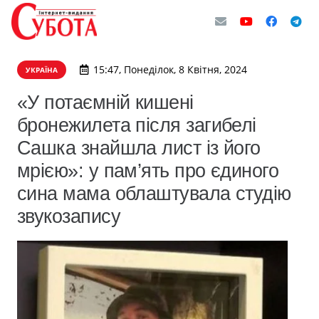
15:47, Понеділок, 8 Квітня, 2024
УКРАЇНА
«У потаємній кишені
бронежилета після загибелі
Сашка знайшла лист із його
мрією»: у пам’ять про єдиного
сина мама облаштувала студію
звукозапису