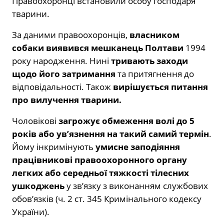
Правоохоронці встановили особу господаря
тварини.
За даними правоохоронців,
власником
собаки виявився мешканець Полтави
1994
року народження. Нині
тривають заходи
щодо його затримання
та притягнення до
відповідальності. Також
вирішується питання
про вилучення тварини.
Чоловікові
загрожує обмеження волі до 5
років або ув’язнення на такий самий термін
.
Йому інкримінують
умисне заподіяння
працівникові правоохоронного органу
легких або середньої тяжкості тілесних
ушкоджень
у зв’язку з виконанням службових
обов’язків (ч. 2 ст. 345 Кримінального кодексу
України).