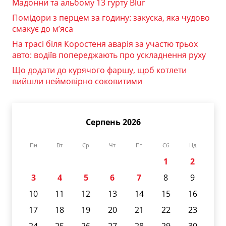
Мадонни та альбому 13 гурту Blur
Помідори з перцем за годину: закуска, яка чудово
смакує до м’яса
На трасі біля Коростеня аварія за участю трьох
авто: водіїв попереджають про ускладнення руху
Що додати до курячого фаршу, щоб котлети
вийшли неймовірно соковитими
Серпень 2026
Пн
Вт
Ср
Чт
Пт
Сб
Нд
1
2
3
4
5
6
7
8
9
10
11
12
13
14
15
16
17
18
19
20
21
22
23
24
25
26
27
28
29
30