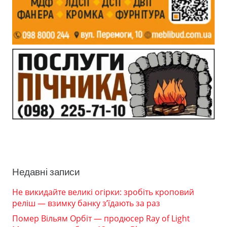
Недавні записи
Не викидайте великі огірки: зробіть кроповий
реліш — взимку банку з’їдають за раз
Помер Вільям Орбіт — продюсер Ray of Light