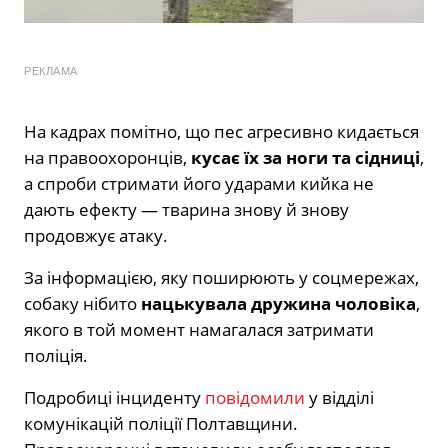
РЕКЛАМА
На кадрах помітно, що пес агресивно кидається
на правоохоронців,
кусає їх за ноги та сідниці
,
а спроби стримати його ударами кийка не
дають ефекту — тварина знову й знову
продовжує атаку.
За інформацією, яку поширюють у соцмережах,
собаку нібито
нацькувала дружина чоловіка
,
якого в той момент намагалася затримати
поліція.
Подробиці інциденту
повідомили
у відділі
комунікацій поліції Полтавщини.