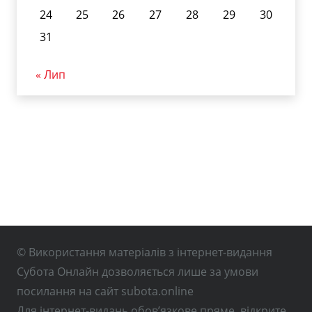
24
25
26
27
28
29
30
31
« Лип
© Використання матеріалів з інтернет-видання
Субота Онлайн дозволяється лише за умови
посилання на сайт subota.online
Для інтернет-видань обов’язкове пряме, відкрите