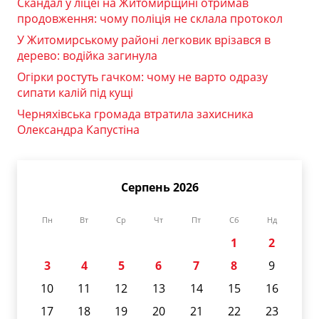
Скандал у ліцеї на Житомирщині отримав
продовження: чому поліція не склала протокол
У Житомирському районі легковик врізався в
дерево: водійка загинула
Огірки ростуть гачком: чому не варто одразу
сипати калій під кущі
Черняхівська громада втратила захисника
Олександра Капустіна
Серпень 2026
Пн
Вт
Ср
Чт
Пт
Сб
Нд
1
2
3
4
5
6
7
8
9
10
11
12
13
14
15
16
17
18
19
20
21
22
23