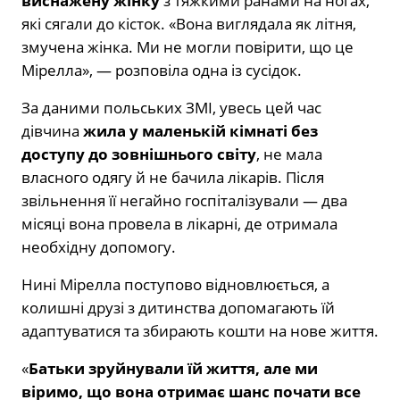
виснажену жінку
з тяжкими ранами на ногах,
які сягали до кісток. «Вона виглядала як літня,
змучена жінка. Ми не могли повірити, що це
Мірелла», — розповіла одна із сусідок.
За даними польських ЗМІ, увесь цей час
дівчина
жила у маленькій кімнаті без
доступу до зовнішнього світу
, не мала
власного одягу й не бачила лікарів. Після
звільнення її негайно госпіталізували — два
місяці вона провела в лікарні, де отримала
необхідну допомогу.
Нині Мірелла поступово відновлюється, а
колишні друзі з дитинства допомагають їй
адаптуватися та збирають кошти на нове життя.
«
Батьки зруйнували їй життя, але ми
віримо, що вона отримає шанс почати все