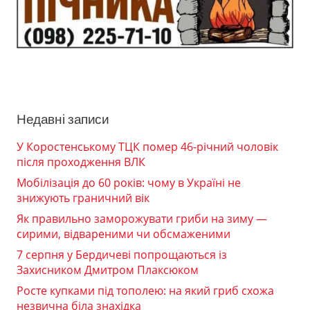
Недавні записи
У Коростенському ТЦК помер 46-річний чоловік
після проходження ВЛК
Мобілізація до 60 років: чому в Україні не
знижують граничний вік
Як правильно заморожувати гриби на зиму —
сирими, відвареними чи обсмаженими
7 серпня у Бердичеві попрощаються із
Захисником Дмитром Плаксюком
Росте купками під тополею: на який гриб схожа
незвична біла знахідка