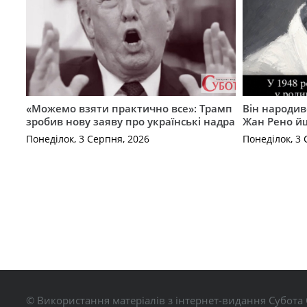
«Можемо взяти практично все»: Трамп
Він народив
зробив нову заяву про українські надра
Жан Рено йш
Понеділок, 3 Серпня, 2026
Понеділок, 3 
© Використання матеріалів з інтернет-видання Субота 