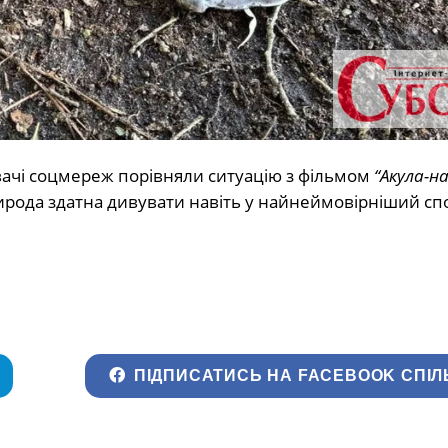
вачі соцмереж порівняли ситуацію з фільмом
“Акула-на
ирода здатна дивувати навіть у найнеймовірніший спо
ПІДПИСАТИСЬ НА FACEBOOK СПІЛ