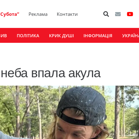
“Субота”
Реклама
Контакти
ЗИВ
ПОЛІТИКА
КРИК ДУШІ
ІНФОРМАЦІЯ
УКРАЇН
з неба впала акула