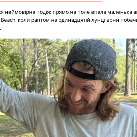
ася неймовірна подія: прямо на поле впала маленька а
 Beach, коли раптом на одинадцятій лунці вони побач
.