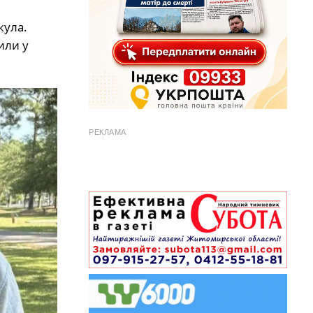
кула.
или у
РЕКЛАМА