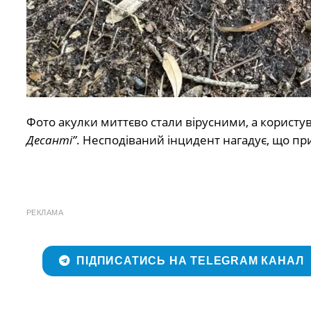
Фото акулки миттєво стали вірусними, а користу
Десанті”
. Несподіваний інцидент нагадує, що пр
РЕКЛАМА
ПІДПИСАТИСЬ НА TELEGRAM КАНАЛ