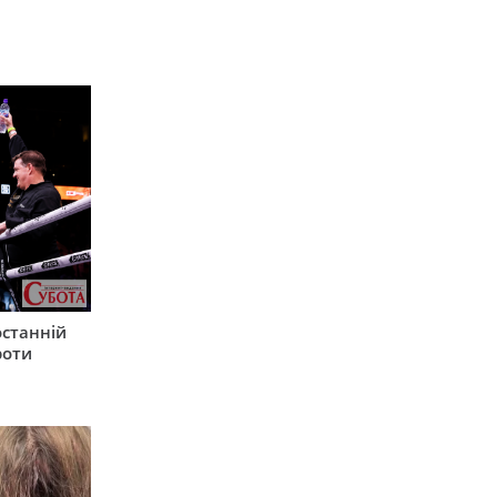
останній
роти