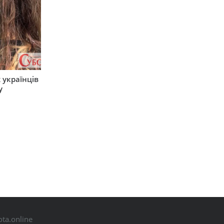
 українців
у
ta.online