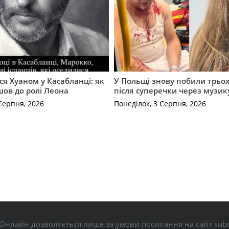
ся Хуаном у Касабланці: як
У Польщі знову побили трьох
ов до ролі Леона
після суперечки через музик
Серпня, 2026
Понеділок, 3 Серпня, 2026
Онлайн дозволяється лише за умови посилання на сайт subo