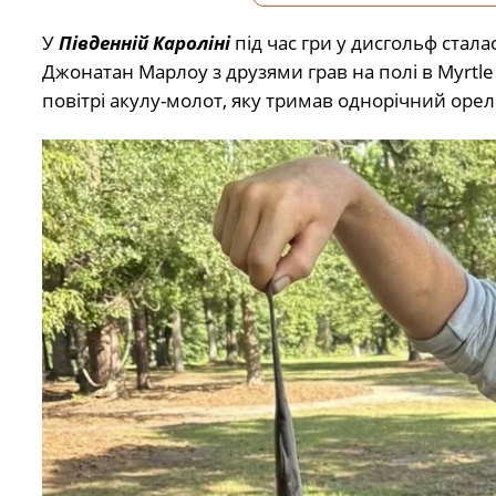
У
Південній Кароліні
під час гри у дисгольф стал
Джонатан Марлоу з друзями грав на полі в Myrtle
повітрі акулу-молот, яку тримав однорічний орел