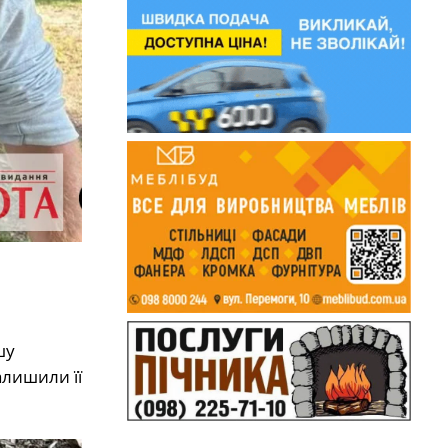
шу
алишили її