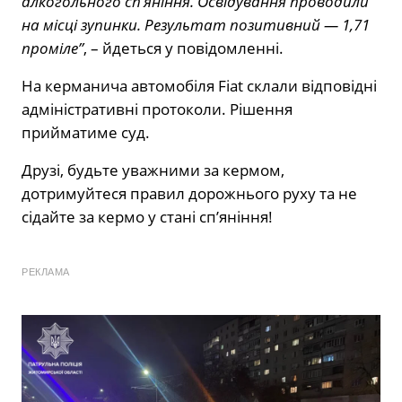
алкогольного сп’яніння. Освідування проводили
на місці зупинки. Результат позитивний — 1,71
проміле”
, – йдеться у повідомленні.
На керманича автомобіля Fiat склали відповідні
адміністративні протоколи. Рішення
прийматиме суд.
Друзі, будьте уважними за кермом,
дотримуйтеся правил дорожнього руху та не
сідайте за кермо у стані сп’яніння!
РЕКЛАМА