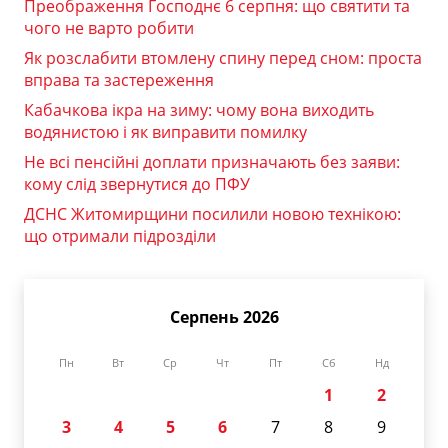
Преображення Господнє 6 серпня: що святити та
чого не варто робити
Як розслабити втомлену спину перед сном: проста
вправа та застереження
Кабачкова ікра на зиму: чому вона виходить
водянистою і як виправити помилку
Не всі пенсійні доплати призначають без заяви:
кому слід звернутися до ПФУ
ДСНС Житомирщини посилили новою технікою:
що отримали підрозділи
Серпень 2026
Пн
Вт
Ср
Чт
Пт
Сб
Нд
1
2
3
4
5
6
7
8
9