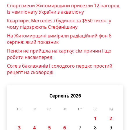
Спортсмени Житомирщини привезли 12 нагород
із чемпіонату України з акватлону
Квартири, Mercedes і будинок за $550 тисяч: у
чому підозрюють Стефанішину
На Житомирщині виміряли радіаційний фон 6
серпня: який показник
Пенсія не прийшла на картку: сім причин і що
робити насамперед
Соте з баклажанів і солодкого перцю: простий
рецепт на сковороді
Серпень 2026
Пн
Вт
Ср
Чт
Пт
Сб
Нд
1
2
3
4
5
6
7
8
9