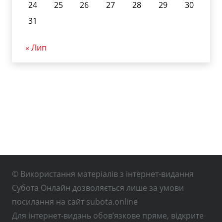
24
25
26
27
28
29
30
31
« Лип
© Використання матеріалів з інтернет-видання
Субота Онлайн дозволяється лише за умови
посилання на сайт subota.online
Для інтернет-видань обов’язкове пряме, відкрите