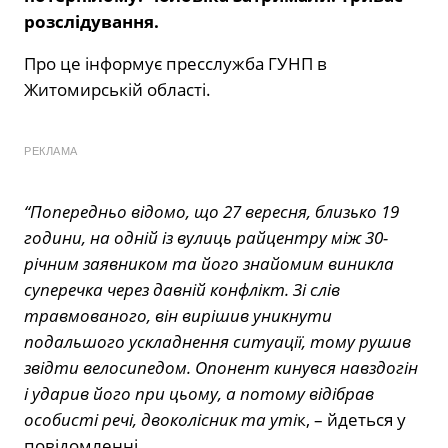
розслідування.
Про це інформує пресслужба ГУНП в
Житомирській області.
РЕКЛАМА
“Попередньо відомо, що 27 вересня, близько 19
години, на одній із вулиць райцентру між 30-
річним заявником та його знайомим виникла
суперечка через давній конфлікт. Зі слів
травмованого, він вирішив уникнути
подальшого ускладнення ситуації, тому рушив
звідти велосипедом. Опонент кинувся навздогін
і ударив його при цьому, а потому відібрав
особисті речі, двоколісник та уті
к, – йдеться у
повідомленні.