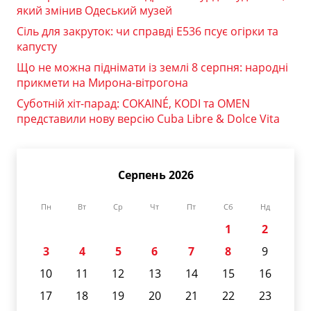
який змінив Одеський музей
Сіль для закруток: чи справді Е536 псує огірки та
капусту
Що не можна піднімати із землі 8 серпня: народні
прикмети на Мирона-вітрогона
Суботній хіт-парад: COKAINÉ, KODI та OMEN
представили нову версію Cuba Libre & Dolce Vita
Серпень 2026
Пн
Вт
Ср
Чт
Пт
Сб
Нд
1
2
3
4
5
6
7
8
9
10
11
12
13
14
15
16
17
18
19
20
21
22
23