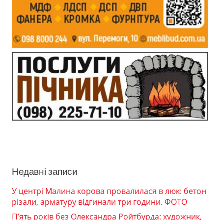
Недавні записи
У центрі Малина корова провалилася в люк: бетон
різали, арматуру відгинали три години. ФОТО
П’ять років без Олександра Ройтбурда: художник,