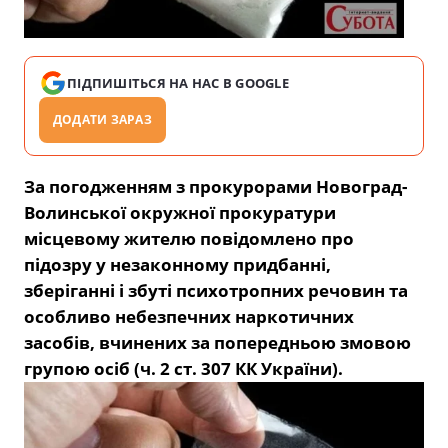
ПІДПИШІТЬСЯ НА НАС В GOOGLE
ДОДАТИ ЗАРАЗ
За погодженням з прокурорами Новоград-
Волинської окружної прокуратури
місцевому жителю повідомлено про
підозру у незаконному придбанні,
зберіганні і збуті психотропних речовин та
особливо небезпечних наркотичних
засобів, вчинених за попередньою змовою
групою осіб (ч. 2 ст. 307 КК України).