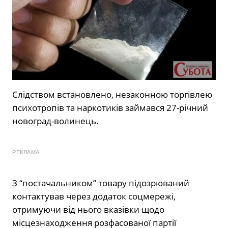
Слідством встановлено, незаконною торгівлею
психотропів та наркотиків займався 27-річний
новоград-волинець.
РЕКЛАМА
З “постачальником” товару підозрюваний
контактував через додаток соцмережі,
отримуючи від нього вказівки щодо
місцезнаходження розфасованої партії