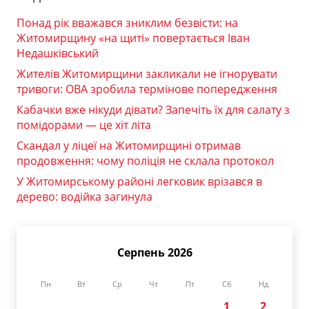
Понад рік вважався зниклим безвісти: на
Житомирщину «на щиті» повертається Іван
Недашківський
Жителів Житомирщини закликали не ігнорувати
тривоги: ОВА зробила термінове попередження
Кабачки вже нікуди дівати? Запечіть їх для салату з
помідорами — це хіт літа
Скандал у ліцеї на Житомирщині отримав
продовження: чому поліція не склала протокол
У Житомирському районі легковик врізався в
дерево: водійка загинула
Серпень 2026
Пн
Вт
Ср
Чт
Пт
Сб
Нд
1
2