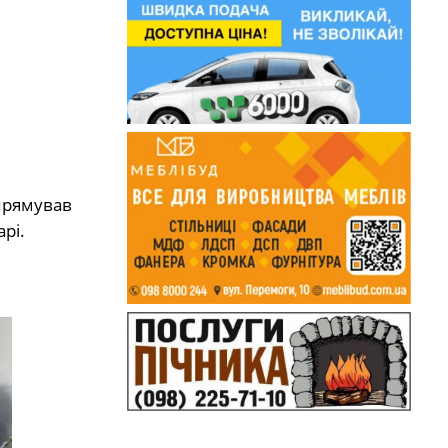
 прямував
рі.