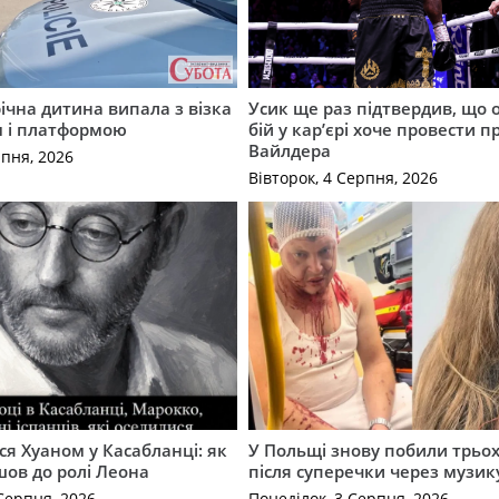
річна дитина випала з візка
Усик ще раз підтвердив, що 
м і платформою
бій у кар’єрі хоче провести п
Вайлдера
рпня, 2026
Вівторок, 4 Серпня, 2026
ся Хуаном у Касабланці: як
У Польщі знову побили трьох
ов до ролі Леона
після суперечки через музик
Серпня, 2026
Понеділок, 3 Серпня, 2026