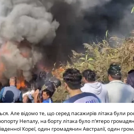
я. Але відомо те, що серед пасажирів літака були рос
ропорту Непалу, н
а борту літака було п’ятеро громадян 
івденної Кореї, один громадянин Австралії, один гро