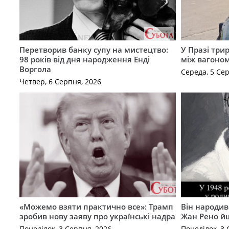
Перетворив банку супу на мистецтво:
У Празі три
98 років від дня народження Енді
між вагоно
Воргола
Середа, 5 Се
Четвер, 6 Серпня, 2026
«Можемо взяти практично все»: Трамп
Він народив
зробив нову заяву про українські надра
Жан Рено йш
Понеділок, 3 Серпня, 2026
Понеділок, 3 