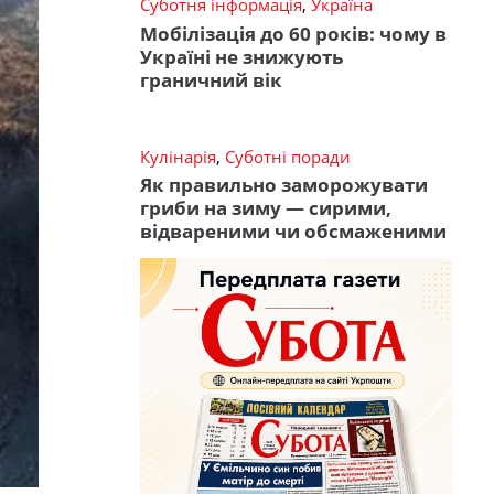
Суботня інформація
,
Україна
Мобілізація до 60 років: чому в
Україні не знижують
граничний вік
Кулінарія
,
Суботні поради
Як правильно заморожувати
гриби на зиму — сирими,
відвареними чи обсмаженими