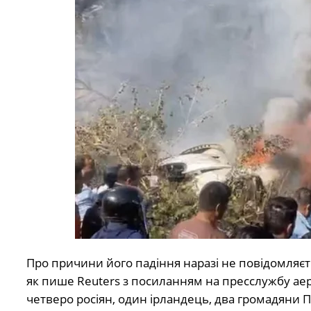
Про причини його падіння наразі не повідомляєтьс
як пише Reuters з посиланням на пресслужбу ае
четверо росіян, один ірландець, два громадяни П