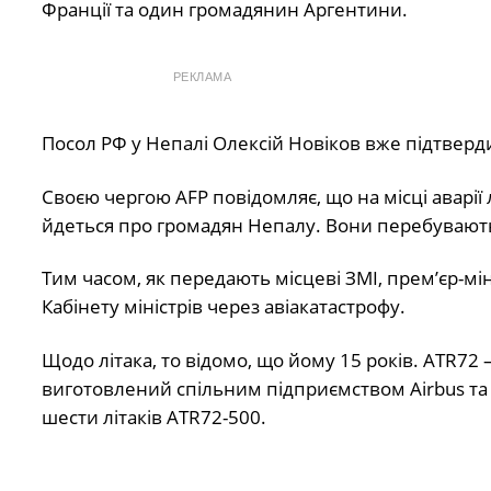
Франції та один громадянин Аргентини.
РЕКЛАМА
Посол РФ у Непалі Олексій Новіков вже підтверд
Своєю чергою AFP повідомляє, що на місці аварії
йдеться про громадян Непалу. Вони перебувають
Тим часом, як передають місцеві ЗМІ, прем’єр-мі
Кабінету міністрів через авіакатастрофу.
Щодо літака, то відомо, що йому 15 років.
ATR72 
виготовлений спільним підприємством Airbus та іт
шести літаків ATR72-500.