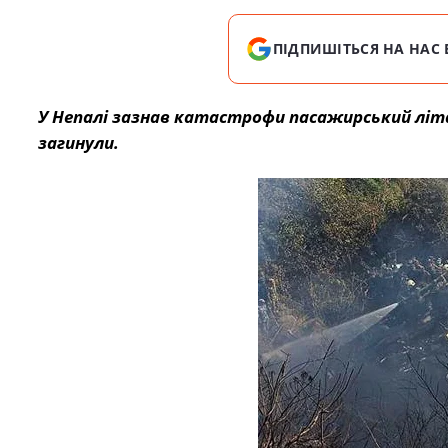
ПІДПИШІТЬСЯ НА НАС 
У Непалі зазнав катастрофи пасажирський літак
загинули.