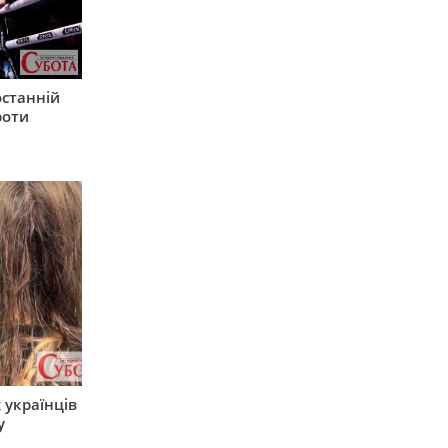
останній
роти
 українців
у