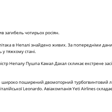
ив загибель чотирьох росіян.
 літака в Непалі знайдено живих. За попередніми дан
 у тяжкому стані.
ністр Непалу Пушпа Камал Дахал скликає екстрене зас
– широко поширений двомоторний турбогвинтовий лі
алійської Leonardo. Авіакомпанія Yeti Airlines складає