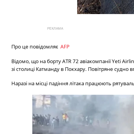
РЕКЛАМА
Про це повідомляє
AFP
Відомо, що на борту ATR 72 авіакомпанії Yeti Air
зі столиці Катманду в Покхару. Повітряне судно
Наразі на місці падіння літака працюють рятувал