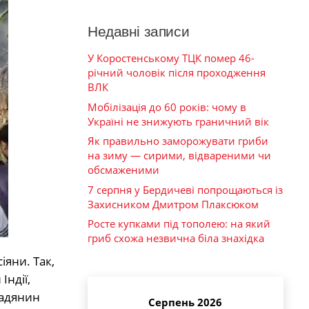
Недавні записи
У Коростенському ТЦК помер 46-
річний чоловік після проходження
ВЛК
Мобілізація до 60 років: чому в
Україні не знижують граничний вік
Як правильно заморожувати гриби
на зиму — сирими, відвареними чи
обсмаженими
7 серпня у Бердичеві попрощаються із
Захисником Дмитром Плаксюком
Росте купками під тополею: на який
гриб схожа незвична біла знахідка
іяни. Так,
Індії,
мадянин
Серпень 2026