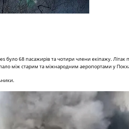
lines було 68 пасажирів та чотири члени екіпажу. Літак
 впало між старим та міжнародним аеропортами у Покха
ьники.