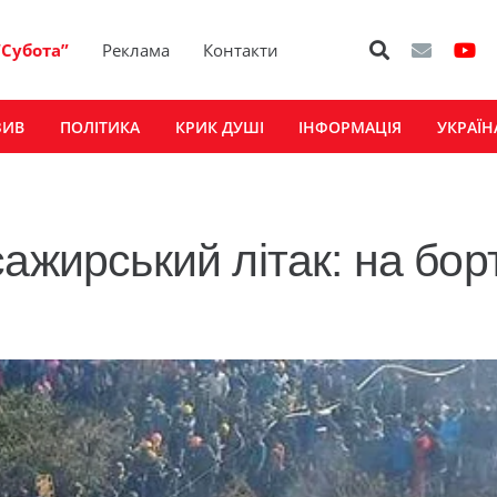
“Субота”
Реклама
Контакти
ЗИВ
ПОЛІТИКА
КРИК ДУШІ
ІНФОРМАЦІЯ
УКРАЇН
ажирський літак: на бор