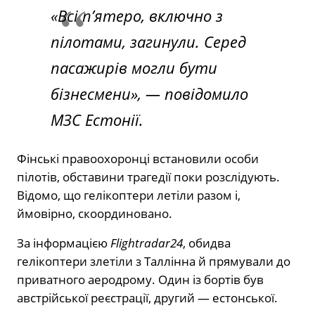
«Всі п’ятеро, включно з
пілотами, загинули. Серед
пасажирів могли бути
бізнесмени», — повідомило
МЗС Естонії.
Фінські правоохоронці встановили особи
пілотів, обставини трагедії поки розслідують.
Відомо, що гелікоптери летіли разом і,
ймовірно, скоординовано.
За інформацією
Flightradar24
, обидва
гелікоптери злетіли з Таллінна й прямували до
приватного аеродрому. Один із бортів був
австрійської реєстрації, другий — естонської.