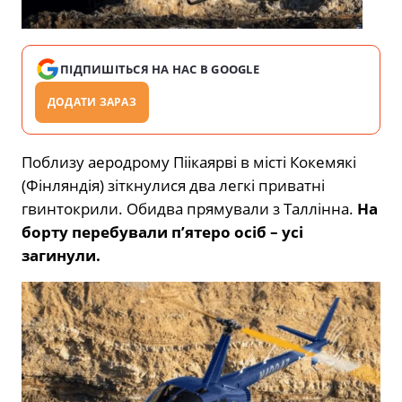
ПІДПИШІТЬСЯ НА НАС В GOOGLE
ДОДАТИ ЗАРАЗ
Поблизу аеродрому Піікаярві в місті Кокемякі
(Фінляндія) зіткнулися два легкі приватні
гвинтокрили. Обидва прямували з Таллінна.
На
борту перебували п’ятеро осіб – усі
загинули.