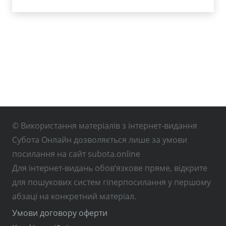
© Використання матеріалів з інтернет-видання
Субота Онлайн дозволяється лише за умови
посилання на сайт subota.online
Для інтернет-видань обов’язкове пряме, відкрите
для пошукових систем гіперпосилання у першому
абзаці на конкретний матеріал.
Умови договору оферти