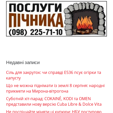
Недавні записи
Сіль для закруток: чи справді Е536 псує огірки та
капусту
Що не можна піднімати із землі 8 серпня: народні
прикмети на Мирона-вітрогона
Суботній хіт-парад: COKAINÉ, KODI та OMEN
представили нову версію Cuba Libre & Dolce Vita
Не поспішайте міняти ці купюри: НБУ поступово