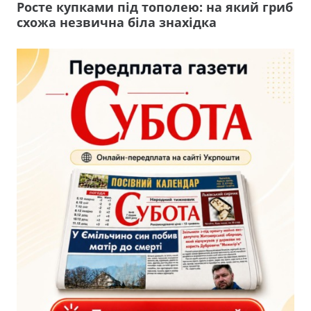
Росте купками під тополею: на який гриб
схожа незвична біла знахідка