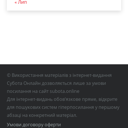
« Лип
© Використання матеріалів з інтернет-видання
Субота Онлайн дозволяється лише за умови
посилання на сайт subota.online
Для інтернет-видань обов’язкове пряме, відкрите
для пошукових систем гіперпосилання у першому
абзаці на конкретний матеріал.
Умови договору оферти