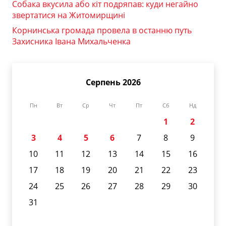
Собака вкусила або кіт подряпав: куди негайно
звертатися на Житомирщині
Корнинська громада провела в останню путь
Захисника Івана Михальченка
Серпень 2026
Пн
Вт
Ср
Чт
Пт
Сб
Нд
1
2
3
4
5
6
7
8
9
10
11
12
13
14
15
16
17
18
19
20
21
22
23
24
25
26
27
28
29
30
31