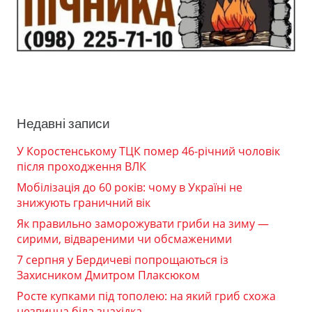
Недавні записи
У Коростенському ТЦК помер 46-річний чоловік
після проходження ВЛК
Мобілізація до 60 років: чому в Україні не
знижують граничний вік
Як правильно заморожувати гриби на зиму —
сирими, відвареними чи обсмаженими
7 серпня у Бердичеві попрощаються із
Захисником Дмитром Плаксюком
Росте купками під тополею: на який гриб схожа
незвична біла знахідка