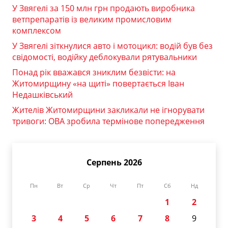
У Звягелі за 150 млн грн продають виробника
ветпрепаратів із великим промисловим
комплексом
У Звягелі зіткнулися авто і мотоцикл: водій був без
свідомості, водійку деблокували рятувальники
Понад рік вважався зниклим безвісти: на
Житомирщину «на щиті» повертається Іван
Недашківський
Жителів Житомирщини закликали не ігнорувати
тривоги: ОВА зробила термінове попередження
Серпень 2026
Пн
Вт
Ср
Чт
Пт
Сб
Нд
1
2
3
4
5
6
7
8
9