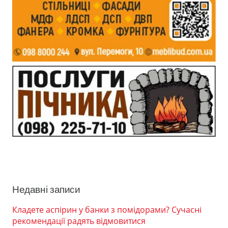
Недавні записи
Кладете аспірин у банки з помідорами? Сучасні
рекомендації радять відмовитися