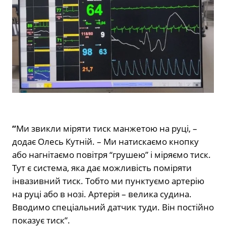
“
Ми звикли міряти тиск манжетою на руці, –
додає Олесь Кутній. – Ми натискаємо кнопку
або нагнітаємо повітря “грушею” і міряємо тиск.
Тут є система, яка дає можливість поміряти
інвазивний тиск. Тобто ми пунктуємо артерію
на руці або в нозі. Артерія – велика судина.
Вводимо спеціальний датчик туди. Він постійно
показує тиск”.